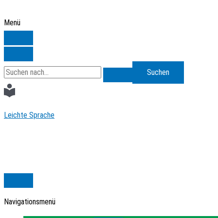
Zum
Inhalt
Menü
springen
Search
for:
Leichte Sprache
Navigationsmenü