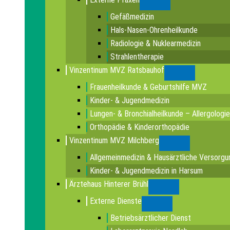
Submenu
Gefäßmedizin
Hals-Nasen-Ohrenheilkunde
Radiologie & Nuklearmedizin
Strahlentherapie
Vinzentinum MVZ Ratsbauhof
Submenu
Frauenheilkunde & Geburtshilfe MVZ
Kinder- & Jugendmedizin
Lungen- & Bronchialheilkunde – Allergologie
Orthopädie & Kinderorthopädie
Vinzentinum MVZ Milchberg
Submenu
Allgemeinmedizin & Hausärztliche Versorgu
Kinder- & Jugendmedizin in Harsum
Ärztehaus Hinterer Brühl
Submenu
Externe Dienste
Submenu
Betriebsärztlicher Dienst