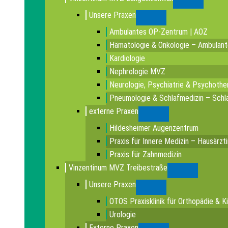
Submenu
Unsere Praxen
Submenu
Ambulantes OP-Zentrum | AOZ
Hämatologie & Onkologie – Ambulan
Kardiologie
Nephrologie MVZ
Neurologie, Psychiatrie & Psychothe
Pneumologie & Schlafmedizin – Schla
externe Praxen
Submenu
Hildesheimer Augenzentrum
Praxis für Innere Medizin – Hausärzt
Praxis für Zahnmedizin
Vinzentinum MVZ Treibestraße
Submenu
Unsere Praxen
Submenu
OTOS Praxisklinik für Orthopädie & K
Urologie
Externe Praxen