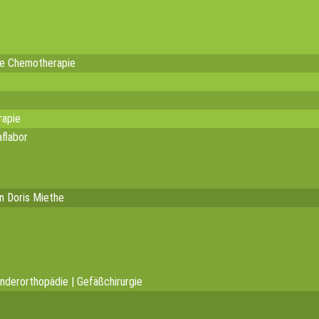
te Chemotherapie
rapie
flabor
in Doris Miethe
inderorthopädie | Gefäßchirurgie