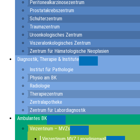
Peritonealkarzinosezentrum
Prostatakrebszentrum
Schulterzentrum
Traumazentrum
Uroonkologisches Zentrum
Viszeralonkologisches Zentrum
Zentrum für Hämatologische Neoplasien
Diagnostik, Therapie & Institute
Submenu
Institut für Pathologie
Physio am BK
Radiologie
Therapiezentrum
Zentralapotheke
Zentrum für Labordiagnostik
Ambulantes BK
Submenu
Vinzentinum – MVZs
Submenu
Vinzentinum MVZ Langelinienwall