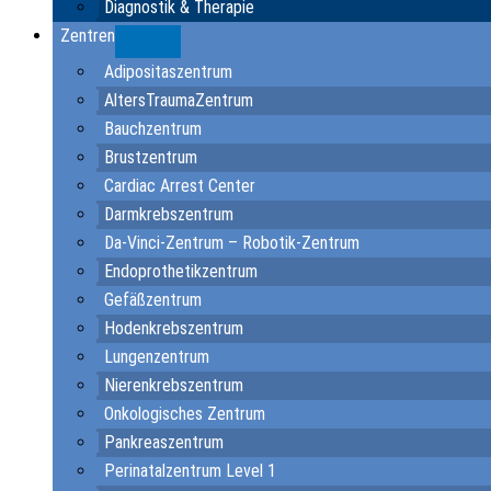
Diagnostik & Therapie
Zentren
Submenu
Adipositaszentrum
AltersTraumaZentrum
Bauchzentrum
Brustzentrum
Cardiac Arrest Center
Darmkrebszentrum
Da-Vinci-Zentrum – Robotik-Zentrum
Endoprothetikzentrum
Gefäßzentrum
Hodenkrebszentrum
Lungenzentrum
Nierenkrebszentrum
Onkologisches Zentrum
Pankreaszentrum
Perinatalzentrum Level 1