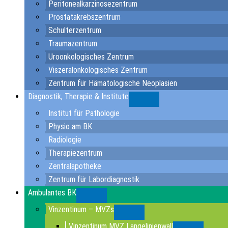
Peritonealkarzinosezentrum
Prostatakrebszentrum
Schulterzentrum
Traumazentrum
Uroonkologisches Zentrum
Viszeralonkologisches Zentrum
Zentrum für Hämatologische Neoplasien
Diagnostik, Therapie & Institute
Submenu
Institut für Pathologie
Physio am BK
Radiologie
Therapiezentrum
Zentralapotheke
Zentrum für Labordiagnostik
Ambulantes BK
Submenu
Vinzentinum – MVZs
Submenu
Vinzentinum MVZ Langelinienwall