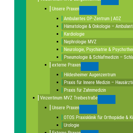
Submenu
Unsere Praxen
Submenu
Ambulantes OP-Zentrum | AOZ
Hämatologie & Onkologie – Ambulan
Kardiologie
Nephrologie MVZ
Neurologie, Psychiatrie & Psychothe
Pneumologie & Schlafmedizin – Schla
externe Praxen
Submenu
Hildesheimer Augenzentrum
Praxis für Innere Medizin – Hausärzt
Praxis für Zahnmedizin
Vinzentinum MVZ Treibestraße
Submenu
Unsere Praxen
Submenu
OTOS Praxisklinik für Orthopädie & K
Urologie
Externe Praxen