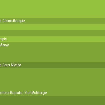
te Chemotherapie
rapie
flabor
in Doris Miethe
inderorthopädie | Gefäßchirurgie