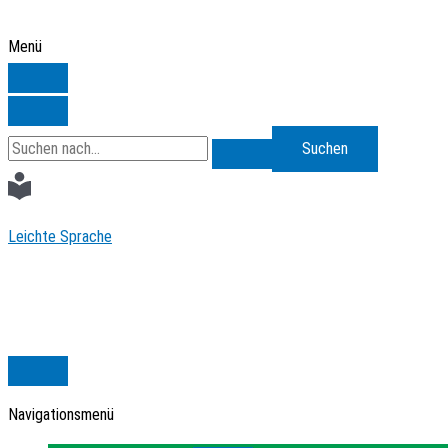
Zum
Inhalt
Menü
springen
Search
for:
Leichte Sprache
Navigationsmenü