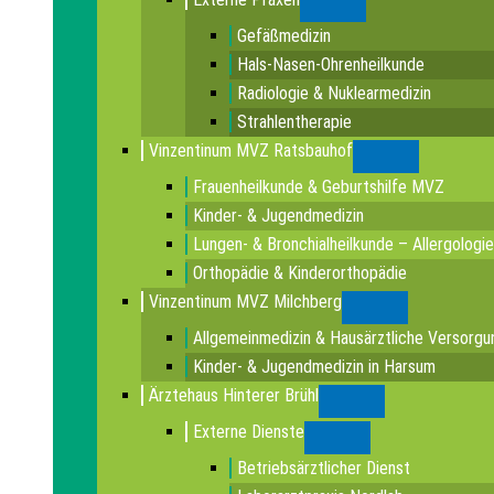
Submenu
Gefäßmedizin
Hals-Nasen-Ohrenheilkunde
Radiologie & Nuklearmedizin
Strahlentherapie
Vinzentinum MVZ Ratsbauhof
Submenu
Frauenheilkunde & Geburtshilfe MVZ
Kinder- & Jugendmedizin
Lungen- & Bronchialheilkunde – Allergologie
Orthopädie & Kinderorthopädie
Vinzentinum MVZ Milchberg
Submenu
Allgemeinmedizin & Hausärztliche Versorgu
Kinder- & Jugendmedizin in Harsum
Ärztehaus Hinterer Brühl
Submenu
Externe Dienste
Submenu
Betriebsärztlicher Dienst