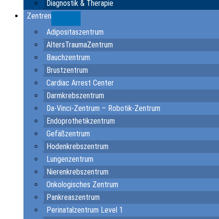
Diagnostik & Therapie
Zentren
Submenu
Adipositaszentrum
AltersTraumaZentrum
Bauchzentrum
Brustzentrum
Cardiac Arrest Center
Darmkrebszentrum
Da-Vinci-Zentrum – Robotik-Zentrum
Endoprothetikzentrum
Gefäßzentrum
Hodenkrebszentrum
Lungenzentrum
Nierenkrebszentrum
Onkologisches Zentrum
Pankreaszentrum
Perinatalzentrum Level 1