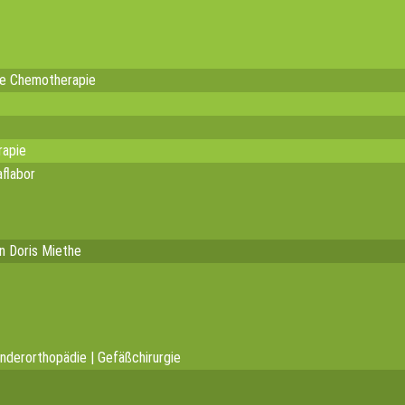
te Chemotherapie
rapie
flabor
in Doris Miethe
inderorthopädie | Gefäßchirurgie