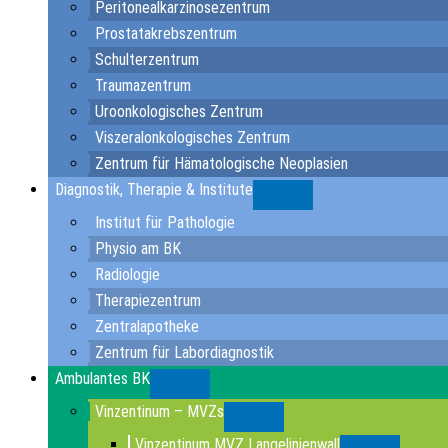
Peritonealkarzinosezentrum
Prostatakrebszentrum
Schulterzentrum
Traumazentrum
Uroonkologisches Zentrum
Viszeralonkologisches Zentrum
Zentrum für Hämatologische Neoplasien
Diagnostik, Therapie & Institute
Submenu
Institut für Pathologie
Physio am BK
Radiologie
Therapiezentrum
Zentralapotheke
Zentrum für Labordiagnostik
Ambulantes BK
Submenu
Vinzentinum – MVZs
Submenu
Vinzentinum MVZ Langelinienwall