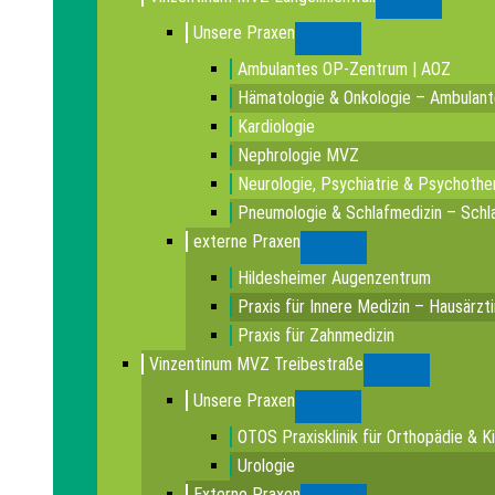
Submenu
Unsere Praxen
Submenu
Ambulantes OP-Zentrum | AOZ
Hämatologie & Onkologie – Ambulan
Kardiologie
Nephrologie MVZ
Neurologie, Psychiatrie & Psychothe
Pneumologie & Schlafmedizin – Schla
externe Praxen
Submenu
Hildesheimer Augenzentrum
Praxis für Innere Medizin – Hausärzt
Praxis für Zahnmedizin
Vinzentinum MVZ Treibestraße
Submenu
Unsere Praxen
Submenu
OTOS Praxisklinik für Orthopädie & K
Urologie
Externe Praxen