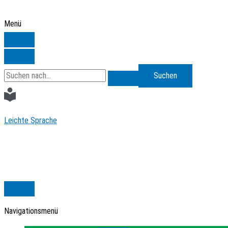
Zum
Inhalt
Menü
springen
Search
for:
Leichte Sprache
Navigationsmenü