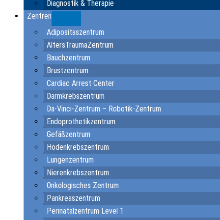
Diagnostik & Therapie
Zentren
Submenu
Adipositaszentrum
AltersTraumaZentrum
Bauchzentrum
Brustzentrum
Cardiac Arrest Center
Darmkrebszentrum
Da-Vinci-Zentrum – Robotik-Zentrum
Endoprothetikzentrum
Gefäßzentrum
Hodenkrebszentrum
Lungenzentrum
Nierenkrebszentrum
Onkologisches Zentrum
Pankreaszentrum
Perinatalzentrum Level 1