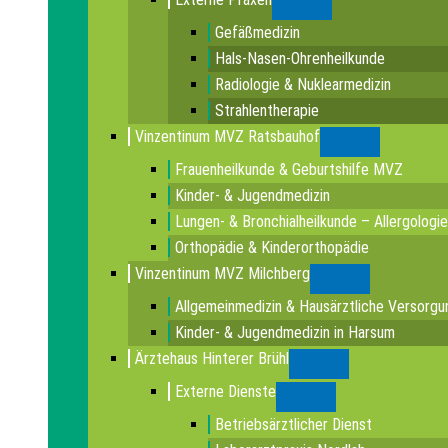
Submenu
Gefäßmedizin
Hals-Nasen-Ohrenheilkunde
Radiologie & Nuklearmedizin
Strahlentherapie
Vinzentinum MVZ Ratsbauhof
Submenu
Frauenheilkunde & Geburtshilfe MVZ
Kinder- & Jugendmedizin
Lungen- & Bronchialheilkunde – Allergologie
Orthopädie & Kinderorthopädie
Vinzentinum MVZ Milchberg
Submenu
Allgemeinmedizin & Hausärztliche Versorgu
Kinder- & Jugendmedizin in Harsum
Ärztehaus Hinterer Brühl
Submenu
Externe Dienste
Submenu
Betriebsärztlicher Dienst