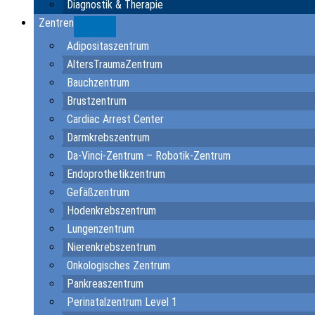
Diagnostik & Therapie
Zentren
Submenu
Adipositaszentrum
AltersTraumaZentrum
Bauchzentrum
Brustzentrum
Cardiac Arrest Center
Darmkrebszentrum
Da-Vinci-Zentrum – Robotik-Zentrum
Endoprothetikzentrum
Gefäßzentrum
Hodenkrebszentrum
Lungenzentrum
Nierenkrebszentrum
Onkologisches Zentrum
Pankreaszentrum
Perinatalzentrum Level 1