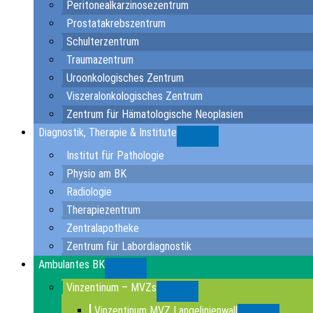
Peritonealkarzinosezentrum
Prostatakrebszentrum
Schulterzentrum
Traumazentrum
Uroonkologisches Zentrum
Viszeralonkologisches Zentrum
Zentrum für Hämatologische Neoplasien
Diagnostik, Therapie & Institute
Submenu
Institut für Pathologie
Physio am BK
Radiologie
Therapiezentrum
Zentralapotheke
Zentrum für Labordiagnostik
Ambulantes BK
Submenu
Vinzentinum – MVZs
Submenu
Vinzentinum MVZ Langelinienwall