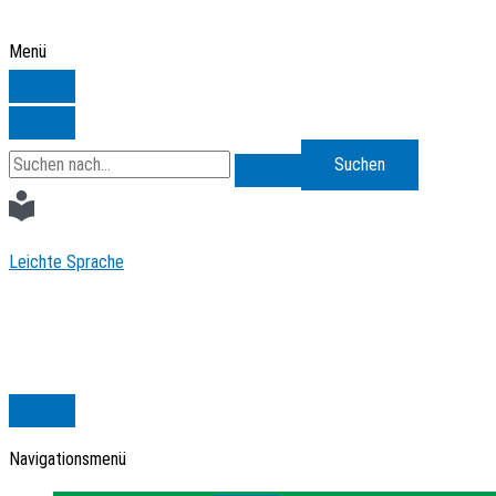
Zum
Inhalt
Menü
springen
Search
for:
Leichte Sprache
Navigationsmenü