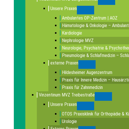
Submenu
Unsere Praxen
Submenu
Ambulantes OP-Zentrum | AOZ
Hämatologie & Onkologie – Ambulan
Kardiologie
Nephrologie MVZ
Neurologie, Psychiatrie & Psychothe
Pneumologie & Schlafmedizin – Schla
externe Praxen
Submenu
Hildesheimer Augenzentrum
Praxis für Innere Medizin – Hausärzt
Praxis für Zahnmedizin
Vinzentinum MVZ Treibestraße
Submenu
Unsere Praxen
Submenu
OTOS Praxisklinik für Orthopädie & K
Urologie
Externe Praxen