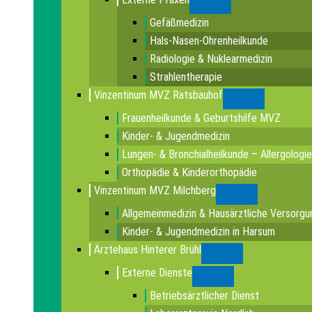
Submenu
Gefäßmedizin
Hals-Nasen-Ohrenheilkunde
Radiologie & Nuklearmedizin
Strahlentherapie
Vinzentinum MVZ Ratsbauhof
Submenu
Frauenheilkunde & Geburtshilfe MVZ
Kinder- & Jugendmedizin
Lungen- & Bronchialheilkunde – Allergologie
Orthopädie & Kinderorthopädie
Vinzentinum MVZ Milchberg
Submenu
Allgemeinmedizin & Hausärztliche Versorgu
Kinder- & Jugendmedizin in Harsum
Ärztehaus Hinterer Brühl
Submenu
Externe Dienste
Submenu
Betriebsärztlicher Dienst