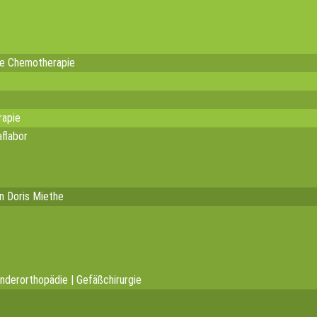
te Chemotherapie
rapie
flabor
in Doris Miethe
inderorthopädie | Gefäßchirurgie