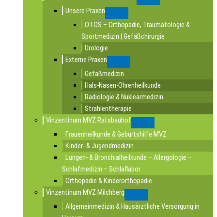
Submenu
Unsere Praxen
Submenu
OTOS – Orthopädie, Traumatologie &
Sportmedizin | Gefäßchirurgie
Urologie
Externe Praxen
Submenu
Gefäßmedizin
Hals-Nasen-Ohrenheilkunde
Radiologie & Nuklearmedizin
Strahlentherapie
Vinzentinum MVZ Ratsbauhof
Submenu
Frauenheilkunde & Geburtshilfe MVZ
Kinder- & Jugendmedizin
Lungen- & Bronchialheilkunde – Allergologie –
Schlafmedizin – Schlaflabor
Orthopädie & Kinderorthopädie
Vinzentinum MVZ Milchberg
Submenu
Allgemeinmedizin & Hausärztliche Versorgung in