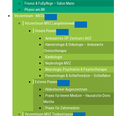
Friseur & Fußpflege – Salon Mann
Physio am BK
Vinzentinum - MVZs
Submenu
Vinzentinum MVZ Langelinienwall
Submenu
Unsere Praxen
Submenu
Ambulantes OP-Zentrum | AOZ
Hämatologie & Onkologie – Ambulante
Chemotherapie
Kardiologie
Nephrologie MVZ
Neurologie, Psychiatrie & Psychotherapie
Pneumologie & Schlafmedizin – Schlaflabor
Externe Praxen
Submenu
Hildesheimer Augenzentrum
Praxis für Innere Medizin – Hausärztin Doris
Miethe
Praxis für Zahnmedizin
Vinzentinum MVZ Treibestrasse