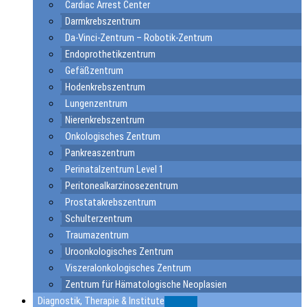
Cardiac Arrest Center
Darmkrebszentrum
Da-Vinci-Zentrum – Robotik-Zentrum
Endoprothetikzentrum
Gefäßzentrum
Hodenkrebszentrum
Lungenzentrum
Nierenkrebszentrum
Onkologisches Zentrum
Pankreaszentrum
Perinatalzentrum Level 1
Peritonealkarzinosezentrum
Prostatakrebszentrum
Schulterzentrum
Traumazentrum
Uroonkologisches Zentrum
Viszeralonkologisches Zentrum
Zentrum für Hämatologische Neoplasien
Diagnostik, Therapie & Institute