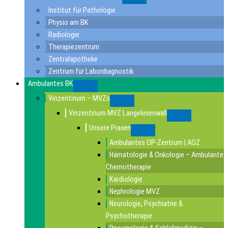
Submenu
Institut für Pathologie
Physio am BK
Radiologie
Therapiezentrum
Zentralapotheke
Zentrum für Labordiagnostik
Ambulantes BK
Submenu
Vinzentinum – MVZs
Submenu
Vinzentinum MVZ Langelinienwall
Submenu
Unsere Praxen
Submenu
Ambulantes OP-Zentrum | AOZ
Hämatologie & Onkologie – Ambulante
Chemotherapie
Kardiologie
Nephrologie MVZ
Neurologie, Psychiatrie &
Psychotherapie