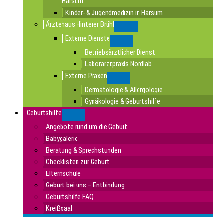
Harsum
Kinder- & Jugendmedizin in Harsum
Ärztehaus Hinterer Brühl
Submenu
Externe Dienste
Submenu
Betriebsärztlicher Dienst
Laborarztpraxis Nordlab
Externe Praxen
Submenu
Dermatologie & Allergologie
Gynäkologie & Geburtshilfe
Geburtshilfe
Submenu
Angebote rund um die Geburt
Babygalerie
Beratung & Sprechstunden
Checklisten zur Geburt
Elternschule
Geburt bei uns – Entbindung
Geburtshilfe FAQ
Kreißsaal