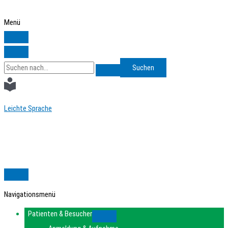
Zum
Inhalt
Menü
springen
Search
for:
Leichte Sprache
Navigationsmenü
Patienten & Besucher
Submenu