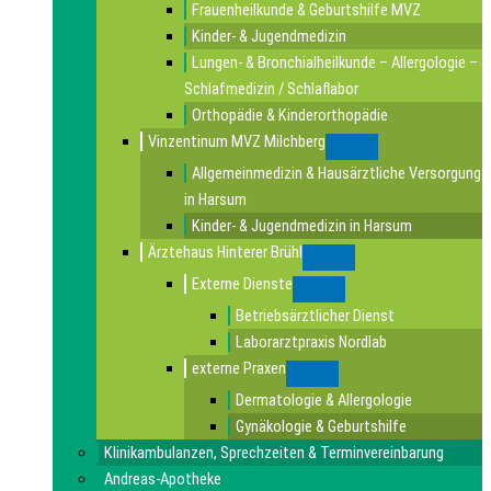
Frauenheilkunde & Geburtshilfe MVZ
Kinder- & Jugendmedizin
Lungen- & Bronchialheilkunde – Allergologie –
Schlafmedizin / Schlaflabor
Orthopädie & Kinderorthopädie
Vinzentinum MVZ Milchberg
Submenu
Allgemeinmedizin & Hausärztliche Versorgung
in Harsum
Kinder- & Jugendmedizin in Harsum
Ärztehaus Hinterer Brühl
Submenu
Externe Dienste
Submenu
Betriebsärztlicher Dienst
Laborarztpraxis Nordlab
externe Praxen
Submenu
Dermatologie & Allergologie
Gynäkologie & Geburtshilfe
Klinikambulanzen, Sprechzeiten & Terminvereinbarung
Andreas-Apotheke