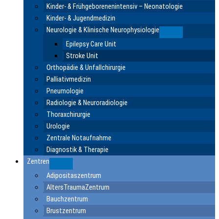
Kinder- & Frühgeborenenintensiv – Neonatologie
Kinder- & Jugendmedizin
Neurologie & Klinische Neurophysiologie
Submenu
Epilepsy Care Unit
Stroke Unit
Orthopädie & Unfallchirurgie
Palliativmedizin
Pneumologie
Radiologie & Neuroradiologie
Thoraxchirurgie
Urologie
Zentrale Notaufnahme
Diagnostik & Therapie
Zentren
Submenu
Adipositaszentrum
AltersTraumaZentrum
Bauchzentrum
Brustzentrum