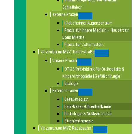
Pneumologie & Schlafmedizin –
Schlaflabor
externe Praxen
Submenu
Hildesheimer Augenzentrum
Praxis für Innere Medizin – Hausärztin
Doris Miethe
Praxis für Zahnmedizin
Vinzentinum MVZ Treibestraße
Submenu
Unsere Praxen
Submenu
OTOS Praxisklinik für Orthopädie &
Kinderorthopädie | Gefäßchirurgie
Urologie
Externe Praxen
Submenu
Gefäßmedizin
Hals-Nasen-Ohrenheilkunde
Radiologie & Nuklearmedizin
Strahlentherapie
Vinzentinum MVZ Ratsbauhof
Submenu