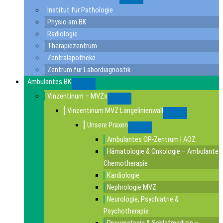
Submenu
Institut für Pathologie
Physio am BK
Radiologie
Therapiezentrum
Zentralapotheke
Zentrum für Labordiagnostik
Ambulantes BK
Submenu
Vinzentinum – MVZs
Submenu
Vinzentinum MVZ Langelinienwall
Submenu
Unsere Praxen
Submenu
Ambulantes OP-Zentrum | AOZ
Hämatologie & Onkologie – Ambulante
Chemotherapie
Kardiologie
Nephrologie MVZ
Neurologie, Psychiatrie &
Psychotherapie