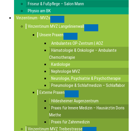
Friseur & Fußpflege – Salon Mann
Physio am BK
Vinzentinum - MVZs
Submenu
Vinzentinum MVZ Langelinienwall
Submenu
Unsere Praxen
Submenu
Ambulantes OP-Zentrum | AOZ
Hämatologie & Onkologie – Ambulante
Chemotherapie
Kardiologie
Nephrologie MVZ
Neurologie, Psychiatrie & Psychotherapie
Pneumologie & Schlafmedizin – Schlaflabor
Externe Praxen
Submenu
Hildesheimer Augenzentrum
Praxis für Innere Medizin – Hausärztin Doris
Miethe
Praxis für Zahnmedizin
Vinzentinum MVZ Treibestrasse