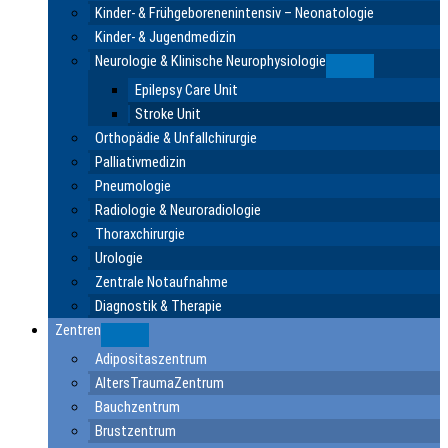
Kinder- & Frühgeborenenintensiv – Neonatologie
Kinder- & Jugendmedizin
Neurologie & Klinische Neurophysiologie
Submenu
Epilepsy Care Unit
Stroke Unit
Orthopädie & Unfallchirurgie
Palliativmedizin
Pneumologie
Radiologie & Neuroradiologie
Thoraxchirurgie
Urologie
Zentrale Notaufnahme
Diagnostik & Therapie
Zentren
Submenu
Adipositaszentrum
AltersTraumaZentrum
Bauchzentrum
Brustzentrum