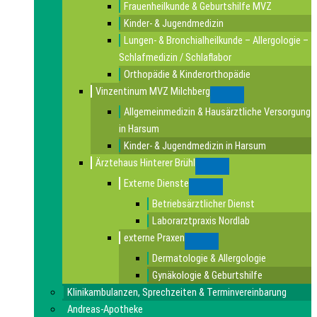
Frauenheilkunde & Geburtshilfe MVZ
Kinder- & Jugendmedizin
Lungen- & Bronchialheilkunde – Allergologie –
Schlafmedizin / Schlaflabor
Orthopädie & Kinderorthopädie
Vinzentinum MVZ Milchberg
Submenu
Allgemeinmedizin & Hausärztliche Versorgung
in Harsum
Kinder- & Jugendmedizin in Harsum
Ärztehaus Hinterer Brühl
Submenu
Externe Dienste
Submenu
Betriebsärztlicher Dienst
Laborarztpraxis Nordlab
externe Praxen
Submenu
Dermatologie & Allergologie
Gynäkologie & Geburtshilfe
Klinikambulanzen, Sprechzeiten & Terminvereinbarung
Andreas-Apotheke