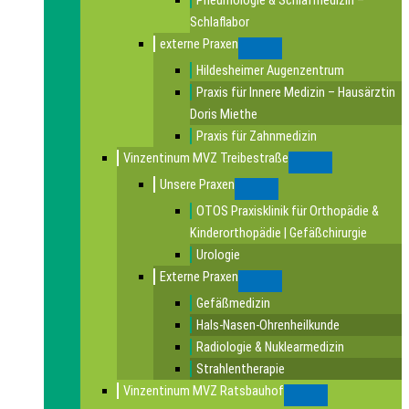
Pneumologie & Schlafmedizin –
Schlaflabor
externe Praxen
Submenu
Hildesheimer Augenzentrum
Praxis für Innere Medizin – Hausärztin
Doris Miethe
Praxis für Zahnmedizin
Vinzentinum MVZ Treibestraße
Submenu
Unsere Praxen
Submenu
OTOS Praxisklinik für Orthopädie &
Kinderorthopädie | Gefäßchirurgie
Urologie
Externe Praxen
Submenu
Gefäßmedizin
Hals-Nasen-Ohrenheilkunde
Radiologie & Nuklearmedizin
Strahlentherapie
Vinzentinum MVZ Ratsbauhof
Submenu