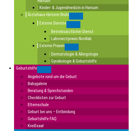
Harsum
Kinder- & Jugendmedizin in Harsum
Ärztehaus Hinterer Brühl
Submenu
Externe Dienste
Submenu
Betriebsärztlicher Dienst
Laborarztpraxis Nordlab
Externe Praxen
Submenu
Dermatologie & Allergologie
Gynäkologie & Geburtshilfe
Geburtshilfe
Submenu
Angebote rund um die Geburt
Babygalerie
Beratung & Sprechstunden
Checklisten zur Geburt
Elternschule
Geburt bei uns – Entbindung
Geburtshilfe FAQ
Kreißsaal