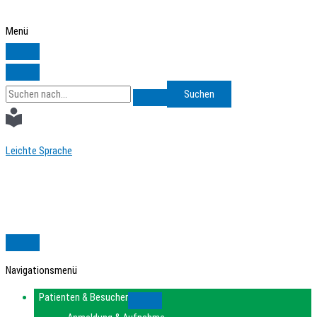
Zum
Inhalt
Menü
springen
Search
for:
Leichte Sprache
Navigationsmenü
Patienten & Besucher
Submenu