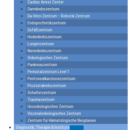
Cardiac Arrest Center
Darmkrebszentrum
Da-Vinci-Zentrum – Robotik-Zentrum
Endoprothetikzentrum
Gefäßzentrum
Hodenkrebszentrum
Lungenzentrum
Nierenkrebszentrum
Onkologisches Zentrum
Pankreaszentrum
Perinatalzentrum Level 1
Peritonealkarzinosezentrum
Prostatakrebszentrum
Schulterzentrum
Traumazentrum
Uroonkologisches Zentrum
Viszeralonkologisches Zentrum
Zentrum für Hämatologische Neoplasien
Diagnostik, Therapie & Institute