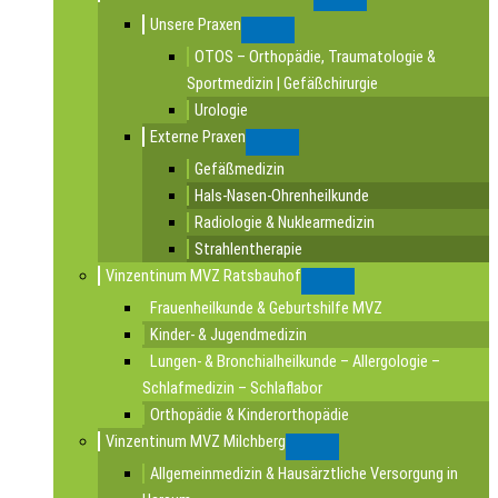
Submenu
Unsere Praxen
Submenu
OTOS – Orthopädie, Traumatologie &
Sportmedizin | Gefäßchirurgie
Urologie
Externe Praxen
Submenu
Gefäßmedizin
Hals-Nasen-Ohrenheilkunde
Radiologie & Nuklearmedizin
Strahlentherapie
Vinzentinum MVZ Ratsbauhof
Submenu
Frauenheilkunde & Geburtshilfe MVZ
Kinder- & Jugendmedizin
Lungen- & Bronchialheilkunde – Allergologie –
Schlafmedizin – Schlaflabor
Orthopädie & Kinderorthopädie
Vinzentinum MVZ Milchberg
Submenu
Allgemeinmedizin & Hausärztliche Versorgung in