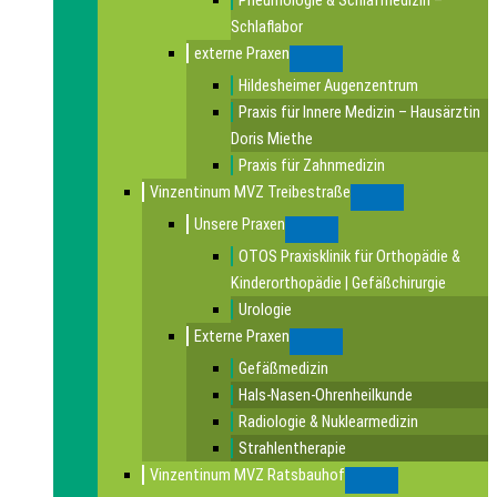
Pneumologie & Schlafmedizin –
Schlaflabor
externe Praxen
Submenu
Hildesheimer Augenzentrum
Praxis für Innere Medizin – Hausärztin
Doris Miethe
Praxis für Zahnmedizin
Vinzentinum MVZ Treibestraße
Submenu
Unsere Praxen
Submenu
OTOS Praxisklinik für Orthopädie &
Kinderorthopädie | Gefäßchirurgie
Urologie
Externe Praxen
Submenu
Gefäßmedizin
Hals-Nasen-Ohrenheilkunde
Radiologie & Nuklearmedizin
Strahlentherapie
Vinzentinum MVZ Ratsbauhof
Submenu