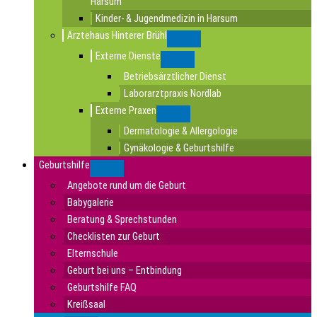
Harsum
Kinder- & Jugendmedizin in Harsum
Ärztehaus Hinterer Brühl
Submenu
Externe Dienste
Submenu
Betriebsärztlicher Dienst
Laborarztpraxis Nordlab
Externe Praxen
Submenu
Dermatologie & Allergologie
Gynäkologie & Geburtshilfe
Geburtshilfe
Submenu
Angebote rund um die Geburt
Babygalerie
Beratung & Sprechstunden
Checklisten zur Geburt
Elternschule
Geburt bei uns – Entbindung
Geburtshilfe FAQ
Kreißsaal