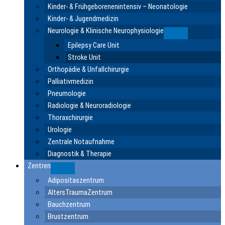
Kinder- & Frühgeborenenintensiv – Neonatologie
Kinder- & Jugendmedizin
Neurologie & Klinische Neurophysiologie
Submenu
Epilepsy Care Unit
Stroke Unit
Orthopädie & Unfallchirurgie
Palliativmedizin
Pneumologie
Radiologie & Neuroradiologie
Thoraxchirurgie
Urologie
Zentrale Notaufnahme
Diagnostik & Therapie
Zentren
Submenu
Adipositaszentrum
AltersTraumaZentrum
Bauchzentrum
Brustzentrum