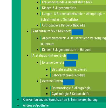
Frauenheilkunde & Geburtshilfe MVZ
Kinder- & Jugendmedizin
Lungen- & Bronchialheilkunde – Allergologie –
Schlafmedizin / Schlaflabor
Orthopädie & Kinderorthopädie
Vinzentinum MVZ Milchberg
Submenu
Allgemeinmedizin & Hausärztliche Versorgung
in Harsum
Kinder- & Jugendmedizin in Harsum
Ärztehaus Hinterer Brühl
Submenu
Externe Dienste
Submenu
Betriebsärztlicher Dienst
Laborarztpraxis Nordlab
externe Praxen
Submenu
Dermatologie & Allergologie
Gynäkologie & Geburtshilfe
Klinikambulanzen, Sprechzeiten & Terminvereinbarung
Andreas-Apotheke