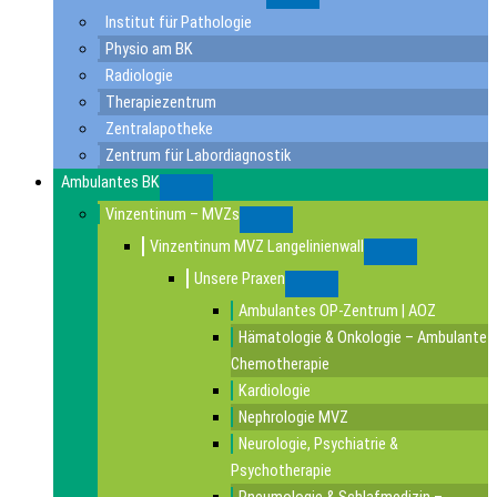
Submenu
Institut für Pathologie
Physio am BK
Radiologie
Therapiezentrum
Zentralapotheke
Zentrum für Labordiagnostik
Ambulantes BK
Submenu
Vinzentinum – MVZs
Submenu
Vinzentinum MVZ Langelinienwall
Submenu
Unsere Praxen
Submenu
Ambulantes OP-Zentrum | AOZ
Hämatologie & Onkologie – Ambulante
Chemotherapie
Kardiologie
Nephrologie MVZ
Neurologie, Psychiatrie &
Psychotherapie