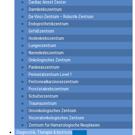
Cardiac Arrest Center
Darmkrebszentrum
Da-Vinci-Zentrum – Robotik-Zentrum
Endoprothetikzentrum
Gefäßzentrum
Hodenkrebszentrum
Lungenzentrum
Nierenkrebszentrum
Onkologisches Zentrum
Pankreaszentrum
Perinatalzentrum Level 1
Peritonealkarzinosezentrum
Prostatakrebszentrum
Schulterzentrum
Traumazentrum
Uroonkologisches Zentrum
Viszeralonkologisches Zentrum
Zentrum für Hämatologische Neoplasien
Diagnostik, Therapie & Institute