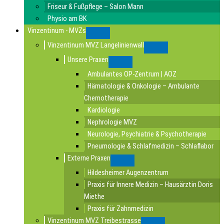
Friseur & Fußpflege – Salon Mann
Physio am BK
Vinzentinum - MVZs
Submenu
Vinzentinum MVZ Langelinienwall
Submenu
Unsere Praxen
Submenu
Ambulantes OP-Zentrum | AOZ
Hämatologie & Onkologie – Ambulante
Chemotherapie
Kardiologie
Nephrologie MVZ
Neurologie, Psychiatrie & Psychotherapie
Pneumologie & Schlafmedizin – Schlaflabor
Externe Praxen
Submenu
Hildesheimer Augenzentrum
Praxis für Innere Medizin – Hausärztin Doris
Miethe
Praxis für Zahnmedizin
Vinzentinum MVZ Treibestrasse