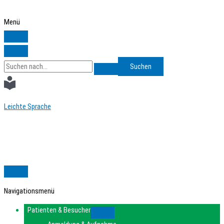
Zum
Inhalt
Menü
springen
Search
for:
Leichte Sprache
Navigationsmenü
Patienten & Besucher
Submenu