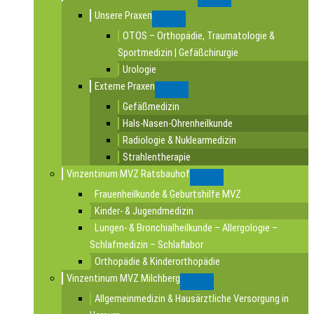
Submenu
Unsere Praxen
Submenu
OTOS – Orthopädie, Traumatologie &
Sportmedizin | Gefäßchirurgie
Urologie
Externe Praxen
Submenu
Gefäßmedizin
Hals-Nasen-Ohrenheilkunde
Radiologie & Nuklearmedizin
Strahlentherapie
Vinzentinum MVZ Ratsbauhof
Submenu
Frauenheilkunde & Geburtshilfe MVZ
Kinder- & Jugendmedizin
Lungen- & Bronchialheilkunde – Allergologie –
Schlafmedizin – Schlaflabor
Orthopädie & Kinderorthopädie
Vinzentinum MVZ Milchberg
Submenu
Allgemeinmedizin & Hausärztliche Versorgung in