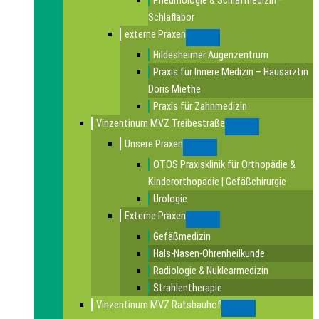
Pneumologie & Schlafmedizin –
Schlaflabor
externe Praxen
Submenu
Hildesheimer Augenzentrum
Praxis für Innere Medizin – Hausärztin
Doris Miethe
Praxis für Zahnmedizin
Vinzentinum MVZ Treibestraße
Submenu
Unsere Praxen
Submenu
OTOS Praxisklinik für Orthopädie &
Kinderorthopädie | Gefäßchirurgie
Urologie
Externe Praxen
Submenu
Gefäßmedizin
Hals-Nasen-Ohrenheilkunde
Radiologie & Nuklearmedizin
Strahlentherapie
Vinzentinum MVZ Ratsbauhof
Submenu