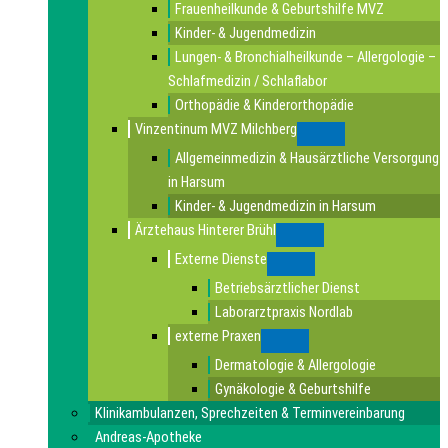
Frauenheilkunde & Geburtshilfe MVZ
Kinder- & Jugendmedizin
Lungen- & Bronchialheilkunde – Allergologie –
Schlafmedizin / Schlaflabor
Orthopädie & Kinderorthopädie
Vinzentinum MVZ Milchberg
Submenu
Allgemeinmedizin & Hausärztliche Versorgung
in Harsum
Kinder- & Jugendmedizin in Harsum
Ärztehaus Hinterer Brühl
Submenu
Externe Dienste
Submenu
Betriebsärztlicher Dienst
Laborarztpraxis Nordlab
externe Praxen
Submenu
Dermatologie & Allergologie
Gynäkologie & Geburtshilfe
Klinikambulanzen, Sprechzeiten & Terminvereinbarung
Andreas-Apotheke