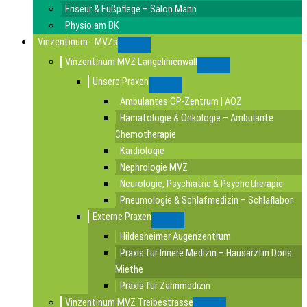
Friseur & Fußpflege – Salon Mann
Physio am BK
Vinzentinum - MVZs
Submenu
Vinzentinum MVZ Langelinienwall
Submenu
Unsere Praxen
Submenu
Ambulantes OP-Zentrum | AOZ
Hämatologie & Onkologie – Ambulante
Chemotherapie
Kardiologie
Nephrologie MVZ
Neurologie, Psychiatrie & Psychotherapie
Pneumologie & Schlafmedizin – Schlaflabor
Externe Praxen
Submenu
Hildesheimer Augenzentrum
Praxis für Innere Medizin – Hausärztin Doris
Miethe
Praxis für Zahnmedizin
Vinzentinum MVZ Treibestrasse