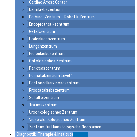
Cardiac Arrest Center
Darmkrebszentrum
Da-Vinci-Zentrum – Robotik-Zentrum
Endoprothetikzentrum
Gefäßzentrum
Hodenkrebszentrum
Lungenzentrum
Nierenkrebszentrum
Onkologisches Zentrum
Pankreaszentrum
Perinatalzentrum Level 1
Peritonealkarzinosezentrum
Prostatakrebszentrum
Schulterzentrum
Traumazentrum
Uroonkologisches Zentrum
Viszeralonkologisches Zentrum
Zentrum für Hämatologische Neoplasien
Diagnostik, Therapie & Institute