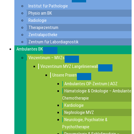
Submenu
Institut für Pathologie
Physio am BK
Radiologie
Therapiezentrum
Zentralapotheke
Zentrum für Labordiagnostik
Ambulantes BK
Submenu
Vinzentinum – MVZs
Submenu
Vinzentinum MVZ Langelinienwall
Submenu
Unsere Praxen
Submenu
Ambulantes OP-Zentrum | AOZ
Hämatologie & Onkologie – Ambulante
Chemotherapie
Kardiologie
Nephrologie MVZ
Neurologie, Psychiatrie &
Psychotherapie