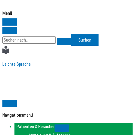
Zum
Inhalt
Menü
springen
Search
for:
Leichte Sprache
Navigationsmenü
Patienten & Besucher
Submenu