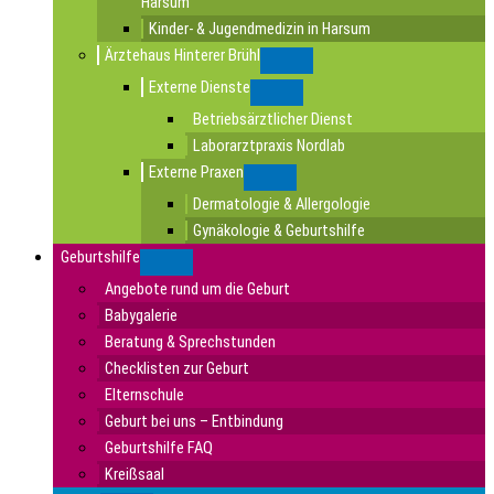
Harsum
Kinder- & Jugendmedizin in Harsum
Ärztehaus Hinterer Brühl
Submenu
Externe Dienste
Submenu
Betriebsärztlicher Dienst
Laborarztpraxis Nordlab
Externe Praxen
Submenu
Dermatologie & Allergologie
Gynäkologie & Geburtshilfe
Geburtshilfe
Submenu
Angebote rund um die Geburt
Babygalerie
Beratung & Sprechstunden
Checklisten zur Geburt
Elternschule
Geburt bei uns – Entbindung
Geburtshilfe FAQ
Kreißsaal