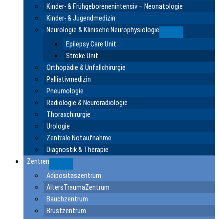
Kinder- & Frühgeborenenintensiv – Neonatologie
Kinder- & Jugendmedizin
Neurologie & Klinische Neurophysiologie
Submenu
Epilepsy Care Unit
Stroke Unit
Orthopädie & Unfallchirurgie
Palliativmedizin
Pneumologie
Radiologie & Neuroradiologie
Thoraxchirurgie
Urologie
Zentrale Notaufnahme
Diagnostik & Therapie
Zentren
Submenu
Adipositaszentrum
AltersTraumaZentrum
Bauchzentrum
Brustzentrum