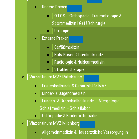
Submenu
Unsere Praxen
Submenu
OTOS – Orthopädie, Traumatologie &
Sportmedizin | Gefäßchirurgie
Urologie
Externe Praxen
Submenu
Gefäßmedizin
Hals-Nasen-Ohrenheilkunde
Radiologie & Nuklearmedizin
Strahlentherapie
Vinzentinum MVZ Ratsbauhof
Submenu
Frauenheilkunde & Geburtshilfe MVZ
Kinder- & Jugendmedizin
Lungen- & Bronchialheilkunde – Allergologie –
Schlafmedizin – Schlaflabor
Orthopädie & Kinderorthopädie
Vinzentinum MVZ Milchberg
Submenu
Allgemeinmedizin & Hausärztliche Versorgung in