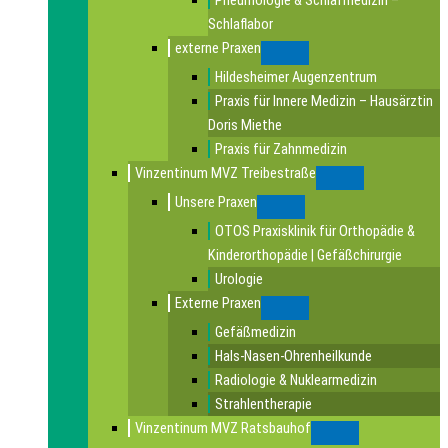
Pneumologie & Schlafmedizin –
Schlaflabor
externe Praxen
Submenu
Hildesheimer Augenzentrum
Praxis für Innere Medizin – Hausärztin
Doris Miethe
Praxis für Zahnmedizin
Vinzentinum MVZ Treibestraße
Submenu
Unsere Praxen
Submenu
OTOS Praxisklinik für Orthopädie &
Kinderorthopädie | Gefäßchirurgie
Urologie
Externe Praxen
Submenu
Gefäßmedizin
Hals-Nasen-Ohrenheilkunde
Radiologie & Nuklearmedizin
Strahlentherapie
Vinzentinum MVZ Ratsbauhof
Submenu