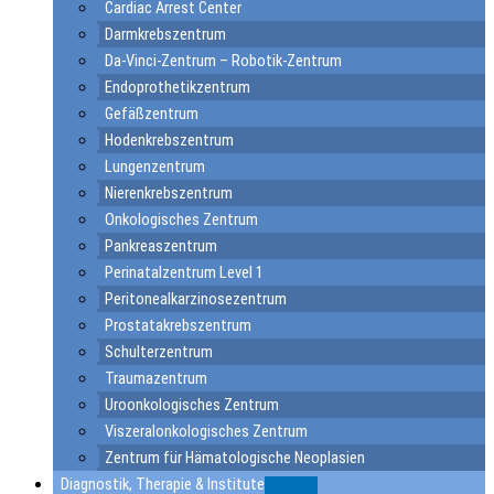
Cardiac Arrest Center
Darmkrebszentrum
Da-Vinci-Zentrum – Robotik-Zentrum
Endoprothetikzentrum
Gefäßzentrum
Hodenkrebszentrum
Lungenzentrum
Nierenkrebszentrum
Onkologisches Zentrum
Pankreaszentrum
Perinatalzentrum Level 1
Peritonealkarzinosezentrum
Prostatakrebszentrum
Schulterzentrum
Traumazentrum
Uroonkologisches Zentrum
Viszeralonkologisches Zentrum
Zentrum für Hämatologische Neoplasien
Diagnostik, Therapie & Institute