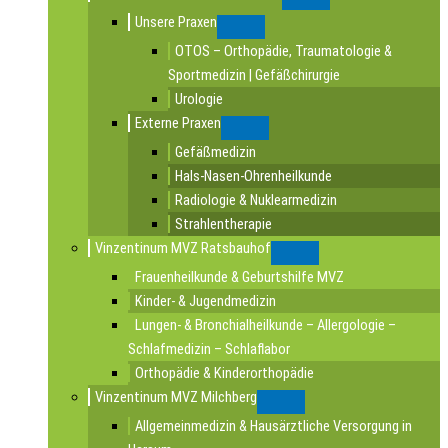
Submenu
Unsere Praxen
Submenu
OTOS – Orthopädie, Traumatologie &
Sportmedizin | Gefäßchirurgie
Urologie
Externe Praxen
Submenu
Gefäßmedizin
Hals-Nasen-Ohrenheilkunde
Radiologie & Nuklearmedizin
Strahlentherapie
Vinzentinum MVZ Ratsbauhof
Submenu
Frauenheilkunde & Geburtshilfe MVZ
Kinder- & Jugendmedizin
Lungen- & Bronchialheilkunde – Allergologie –
Schlafmedizin – Schlaflabor
Orthopädie & Kinderorthopädie
Vinzentinum MVZ Milchberg
Submenu
Allgemeinmedizin & Hausärztliche Versorgung in