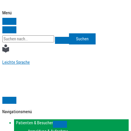
Zum
Inhalt
Menü
springen
Search
for:
Leichte Sprache
Navigationsmenü
Patienten & Besucher
Submenu