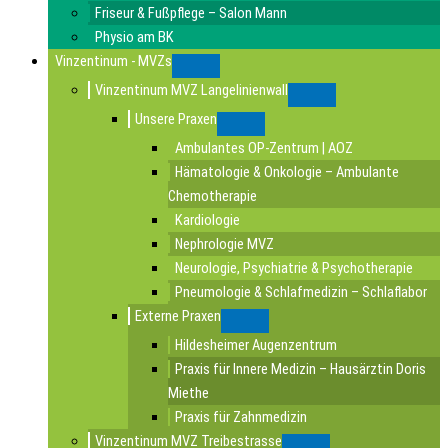
Friseur & Fußpflege – Salon Mann
Physio am BK
Vinzentinum - MVZs
Submenu
Vinzentinum MVZ Langelinienwall
Submenu
Unsere Praxen
Submenu
Ambulantes OP-Zentrum | AOZ
Hämatologie & Onkologie – Ambulante
Chemotherapie
Kardiologie
Nephrologie MVZ
Neurologie, Psychiatrie & Psychotherapie
Pneumologie & Schlafmedizin – Schlaflabor
Externe Praxen
Submenu
Hildesheimer Augenzentrum
Praxis für Innere Medizin – Hausärztin Doris
Miethe
Praxis für Zahnmedizin
Vinzentinum MVZ Treibestrasse