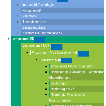
Submenu
Institut für Pathologie
Physio am BK
Radiologie
Therapiezentrum
Zentralapotheke
Zentrum für Labordiagnostik
Ambulantes BK
Submenu
Vinzentinum – MVZs
Submenu
Vinzentinum MVZ Langelinienwall
Submenu
Unsere Praxen
Submenu
Ambulantes OP-Zentrum | AOZ
Hämatologie & Onkologie – Ambulante
Chemotherapie
Kardiologie
Nephrologie MVZ
Neurologie, Psychiatrie &
Psychotherapie