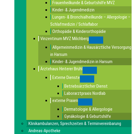
Frauenheilkunde & Geburtshilfe MVZ
Kinder- & Jugendmedizin
Lungen- & Bronchialheilkunde – Allergologie –
Schlafmedizin / Schlaflabor
Orthopädie & Kinderorthopädie
Vinzentinum MVZ Milchberg
Submenu
Allgemeinmedizin & Hausärztliche Versorgung
in Harsum
Kinder- & Jugendmedizin in Harsum
Ärztehaus Hinterer Brühl
Submenu
Externe Dienste
Submenu
Betriebsärztlicher Dienst
Laborarztpraxis Nordlab
externe Praxen
Submenu
Dermatologie & Allergologie
Gynäkologie & Geburtshilfe
Klinikambulanzen, Sprechzeiten & Terminvereinbarung
Andreas-Apotheke