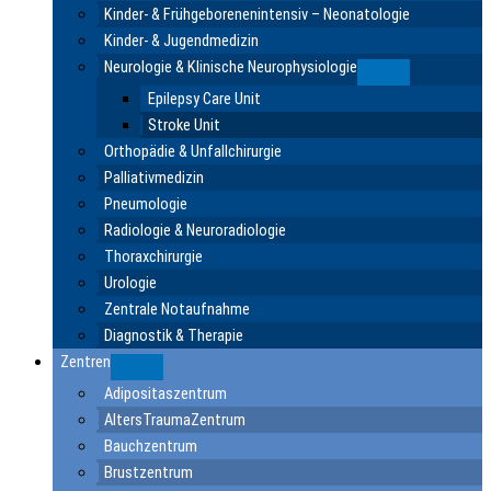
Kinder- & Frühgeborenenintensiv – Neonatologie
Kinder- & Jugendmedizin
Neurologie & Klinische Neurophysiologie
Submenu
Epilepsy Care Unit
Stroke Unit
Orthopädie & Unfallchirurgie
Palliativmedizin
Pneumologie
Radiologie & Neuroradiologie
Thoraxchirurgie
Urologie
Zentrale Notaufnahme
Diagnostik & Therapie
Zentren
Submenu
Adipositaszentrum
AltersTraumaZentrum
Bauchzentrum
Brustzentrum