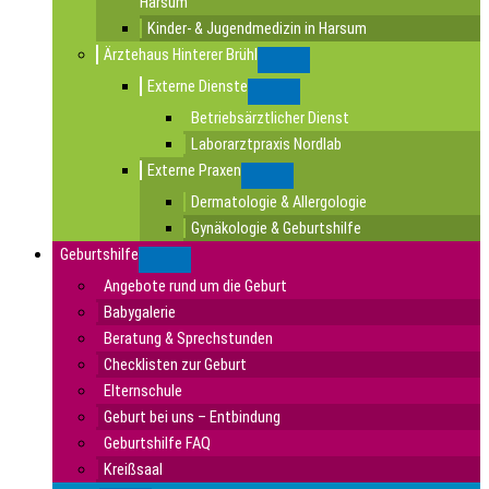
Harsum
Kinder- & Jugendmedizin in Harsum
Ärztehaus Hinterer Brühl
Submenu
Externe Dienste
Submenu
Betriebsärztlicher Dienst
Laborarztpraxis Nordlab
Externe Praxen
Submenu
Dermatologie & Allergologie
Gynäkologie & Geburtshilfe
Geburtshilfe
Submenu
Angebote rund um die Geburt
Babygalerie
Beratung & Sprechstunden
Checklisten zur Geburt
Elternschule
Geburt bei uns – Entbindung
Geburtshilfe FAQ
Kreißsaal