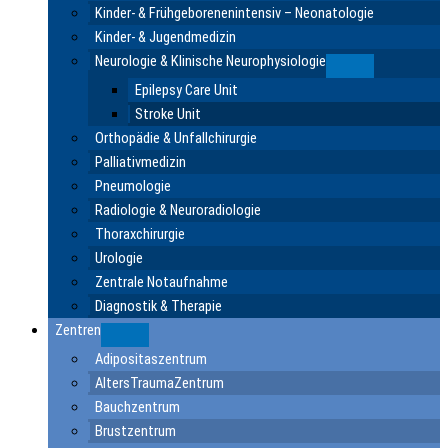
Kinder- & Frühgeborenenintensiv – Neonatologie
Kinder- & Jugendmedizin
Neurologie & Klinische Neurophysiologie
Submenu
Epilepsy Care Unit
Stroke Unit
Orthopädie & Unfallchirurgie
Palliativmedizin
Pneumologie
Radiologie & Neuroradiologie
Thoraxchirurgie
Urologie
Zentrale Notaufnahme
Diagnostik & Therapie
Zentren
Submenu
Adipositaszentrum
AltersTraumaZentrum
Bauchzentrum
Brustzentrum