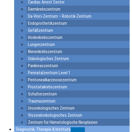
Cardiac Arrest Center
Darmkrebszentrum
Da-Vinci-Zentrum – Robotik-Zentrum
Endoprothetikzentrum
Gefäßzentrum
Hodenkrebszentrum
Lungenzentrum
Nierenkrebszentrum
Onkologisches Zentrum
Pankreaszentrum
Perinatalzentrum Level 1
Peritonealkarzinosezentrum
Prostatakrebszentrum
Schulterzentrum
Traumazentrum
Uroonkologisches Zentrum
Viszeralonkologisches Zentrum
Zentrum für Hämatologische Neoplasien
Diagnostik, Therapie & Institute