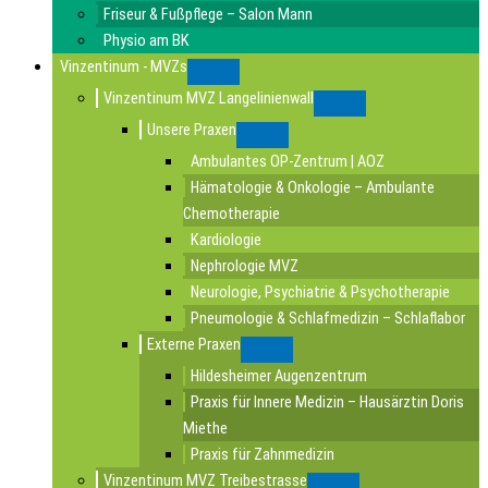
Friseur & Fußpflege – Salon Mann
Physio am BK
Vinzentinum - MVZs
Submenu
Vinzentinum MVZ Langelinienwall
Submenu
Unsere Praxen
Submenu
Ambulantes OP-Zentrum | AOZ
Hämatologie & Onkologie – Ambulante
Chemotherapie
Kardiologie
Nephrologie MVZ
Neurologie, Psychiatrie & Psychotherapie
Pneumologie & Schlafmedizin – Schlaflabor
Externe Praxen
Submenu
Hildesheimer Augenzentrum
Praxis für Innere Medizin – Hausärztin Doris
Miethe
Praxis für Zahnmedizin
Vinzentinum MVZ Treibestrasse