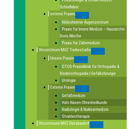
Pneumologie & Schlafmedizin –
Schlaflabor
externe Praxen
Submenu
Hildesheimer Augenzentrum
Praxis für Innere Medizin – Hausärztin
Doris Miethe
Praxis für Zahnmedizin
Vinzentinum MVZ Treibestraße
Submenu
Unsere Praxen
Submenu
OTOS Praxisklinik für Orthopädie &
Kinderorthopädie | Gefäßchirurgie
Urologie
Externe Praxen
Submenu
Gefäßmedizin
Hals-Nasen-Ohrenheilkunde
Radiologie & Nuklearmedizin
Strahlentherapie
Vinzentinum MVZ Ratsbauhof
Submenu