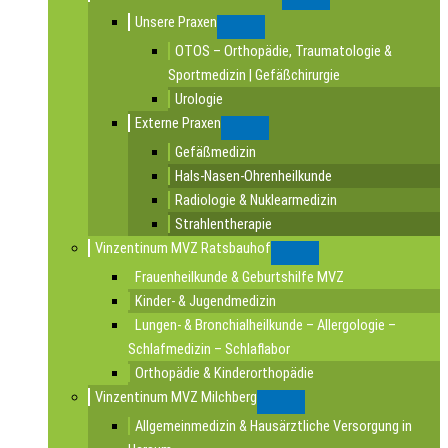
Submenu
Unsere Praxen
Submenu
OTOS – Orthopädie, Traumatologie &
Sportmedizin | Gefäßchirurgie
Urologie
Externe Praxen
Submenu
Gefäßmedizin
Hals-Nasen-Ohrenheilkunde
Radiologie & Nuklearmedizin
Strahlentherapie
Vinzentinum MVZ Ratsbauhof
Submenu
Frauenheilkunde & Geburtshilfe MVZ
Kinder- & Jugendmedizin
Lungen- & Bronchialheilkunde – Allergologie –
Schlafmedizin – Schlaflabor
Orthopädie & Kinderorthopädie
Vinzentinum MVZ Milchberg
Submenu
Allgemeinmedizin & Hausärztliche Versorgung in