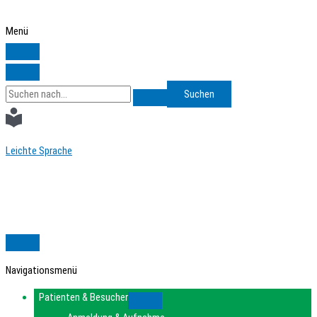
Zum
Inhalt
Menü
springen
Search
for:
Leichte Sprache
Navigationsmenü
Patienten & Besucher
Submenu