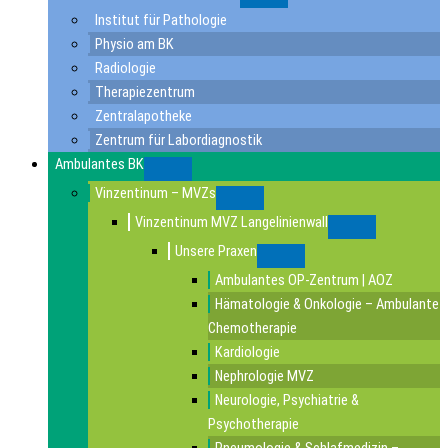
Submenu
Institut für Pathologie
Physio am BK
Radiologie
Therapiezentrum
Zentralapotheke
Zentrum für Labordiagnostik
Ambulantes BK
Submenu
Vinzentinum – MVZs
Submenu
Vinzentinum MVZ Langelinienwall
Submenu
Unsere Praxen
Submenu
Ambulantes OP-Zentrum | AOZ
Hämatologie & Onkologie – Ambulante
Chemotherapie
Kardiologie
Nephrologie MVZ
Neurologie, Psychiatrie &
Psychotherapie