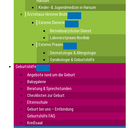
Harsum
Kinder- & Jugendmedizin in Harsum
Ärztehaus Hinterer Brühl
Submenu
Externe Dienste
Submenu
Betriebsärztlicher Dienst
Laborarztpraxis Nordlab
Externe Praxen
Submenu
Dermatologie & Allergologie
Gynäkologie & Geburtshilfe
Geburtshilfe
Submenu
Angebote rund um die Geburt
Babygalerie
Beratung & Sprechstunden
Checklisten zur Geburt
Elternschule
Geburt bei uns – Entbindung
Geburtshilfe FAQ
Kreißsaal