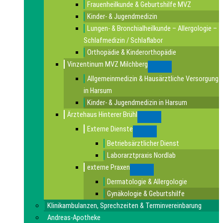
Frauenheilkunde & Geburtshilfe MVZ
Kinder- & Jugendmedizin
Lungen- & Bronchialheilkunde – Allergologie –
Schlafmedizin / Schlaflabor
Orthopädie & Kinderorthopädie
Vinzentinum MVZ Milchberg
Submenu
Allgemeinmedizin & Hausärztliche Versorgung
in Harsum
Kinder- & Jugendmedizin in Harsum
Ärztehaus Hinterer Brühl
Submenu
Externe Dienste
Submenu
Betriebsärztlicher Dienst
Laborarztpraxis Nordlab
externe Praxen
Submenu
Dermatologie & Allergologie
Gynäkologie & Geburtshilfe
Klinikambulanzen, Sprechzeiten & Terminvereinbarung
Andreas-Apotheke