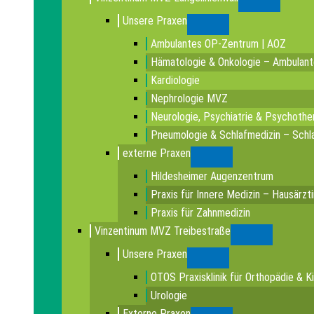
Submenu
Unsere Praxen
Submenu
Ambulantes OP-Zentrum | AOZ
Hämatologie & Onkologie – Ambulan
Kardiologie
Nephrologie MVZ
Neurologie, Psychiatrie & Psychothe
Pneumologie & Schlafmedizin – Schla
externe Praxen
Submenu
Hildesheimer Augenzentrum
Praxis für Innere Medizin – Hausärzt
Praxis für Zahnmedizin
Vinzentinum MVZ Treibestraße
Submenu
Unsere Praxen
Submenu
OTOS Praxisklinik für Orthopädie & K
Urologie
Externe Praxen