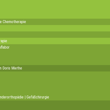
te Chemotherapie
rapie
flabor
in Doris Miethe
inderorthopädie | Gefäßchirurgie