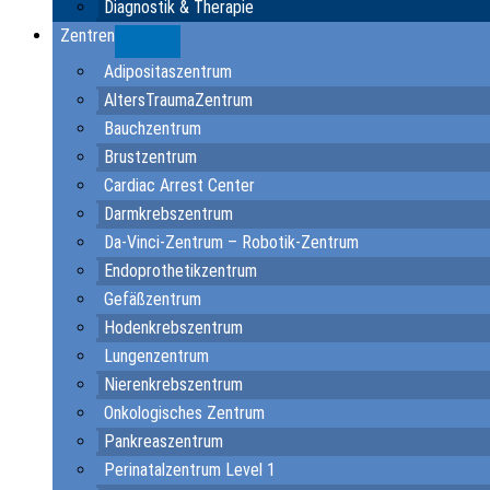
Diagnostik & Therapie
Zentren
Submenu
Adipositaszentrum
AltersTraumaZentrum
Bauchzentrum
Brustzentrum
Cardiac Arrest Center
Darmkrebszentrum
Da-Vinci-Zentrum – Robotik-Zentrum
Endoprothetikzentrum
Gefäßzentrum
Hodenkrebszentrum
Lungenzentrum
Nierenkrebszentrum
Onkologisches Zentrum
Pankreaszentrum
Perinatalzentrum Level 1