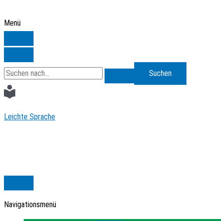
Zum
Inhalt
Menü
springen
Search
for:
Leichte Sprache
Navigationsmenü