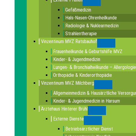
Submenu
Gefäßmedizin
Hals-Nasen-Ohrenheilkunde
Radiologie & Nuklearmedizin
Strahlentherapie
Vinzentinum MVZ Ratsbauhof
Submenu
Frauenheilkunde & Geburtshilfe MVZ
Kinder- & Jugendmedizin
Lungen- & Bronchialheilkunde – Allergologie
Orthopädie & Kinderorthopädie
Vinzentinum MVZ Milchberg
Submenu
Allgemeinmedizin & Hausärztliche Versorgu
Kinder- & Jugendmedizin in Harsum
Ärztehaus Hinterer Brühl
Submenu
Externe Dienste
Submenu
Betriebsärztlicher Dienst