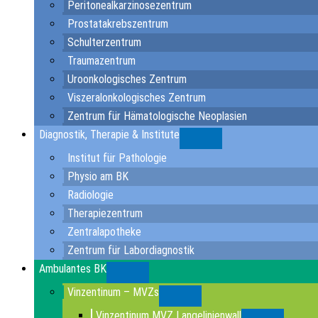
Peritonealkarzinosezentrum
Prostatakrebszentrum
Schulterzentrum
Traumazentrum
Uroonkologisches Zentrum
Viszeralonkologisches Zentrum
Zentrum für Hämatologische Neoplasien
Diagnostik, Therapie & Institute
Submenu
Institut für Pathologie
Physio am BK
Radiologie
Therapiezentrum
Zentralapotheke
Zentrum für Labordiagnostik
Ambulantes BK
Submenu
Vinzentinum – MVZs
Submenu
Vinzentinum MVZ Langelinienwall