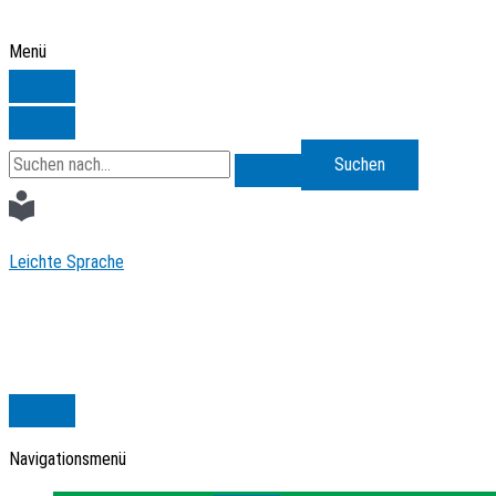
Zum
Inhalt
Menü
springen
Search
for:
Leichte Sprache
Navigationsmenü