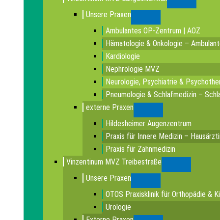
Submenu
Unsere Praxen
Submenu
Ambulantes OP-Zentrum | AOZ
Hämatologie & Onkologie – Ambulan
Kardiologie
Nephrologie MVZ
Neurologie, Psychiatrie & Psychothe
Pneumologie & Schlafmedizin – Schla
externe Praxen
Submenu
Hildesheimer Augenzentrum
Praxis für Innere Medizin – Hausärzt
Praxis für Zahnmedizin
Vinzentinum MVZ Treibestraße
Submenu
Unsere Praxen
Submenu
OTOS Praxisklinik für Orthopädie & K
Urologie
Externe Praxen