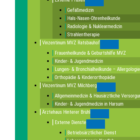
Submenu
Gefäßmedizin
Hals-Nasen-Ohrenheilkunde
Radiologie & Nuklearmedizin
Strahlentherapie
Vinzentinum MVZ Ratsbauhof
Submenu
Frauenheilkunde & Geburtshilfe MVZ
Kinder- & Jugendmedizin
Lungen- & Bronchialheilkunde – Allergologie
Orthopädie & Kinderorthopädie
Vinzentinum MVZ Milchberg
Submenu
Allgemeinmedizin & Hausärztliche Versorgu
Kinder- & Jugendmedizin in Harsum
Ärztehaus Hinterer Brühl
Submenu
Externe Dienste
Submenu
Betriebsärztlicher Dienst