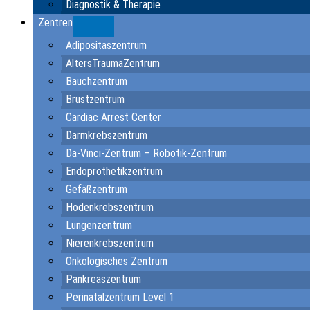
Diagnostik & Therapie
Zentren
Submenu
Adipositaszentrum
AltersTraumaZentrum
Bauchzentrum
Brustzentrum
Cardiac Arrest Center
Darmkrebszentrum
Da-Vinci-Zentrum – Robotik-Zentrum
Endoprothetikzentrum
Gefäßzentrum
Hodenkrebszentrum
Lungenzentrum
Nierenkrebszentrum
Onkologisches Zentrum
Pankreaszentrum
Perinatalzentrum Level 1