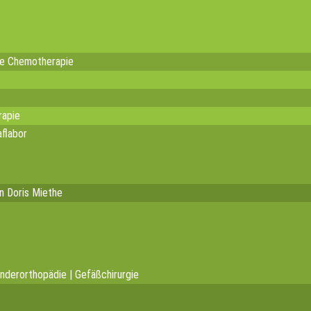
te Chemotherapie
rapie
flabor
in Doris Miethe
inderorthopädie | Gefäßchirurgie