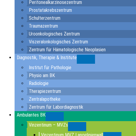
Peritonealkarzinosezentrum
Prostatakrebszentrum
Schulterzentrum
Traumazentrum
Uroonkologisches Zentrum
Viszeralonkologisches Zentrum
Zentrum für Hämatologische Neoplasien
Diagnostik, Therapie & Institute
Submenu
Institut für Pathologie
Physio am BK
Radiologie
Therapiezentrum
Zentralapotheke
Zentrum für Labordiagnostik
Ambulantes BK
Submenu
Vinzentinum – MVZs
Submenu
Vinzentinum MVZ Langelinienwall