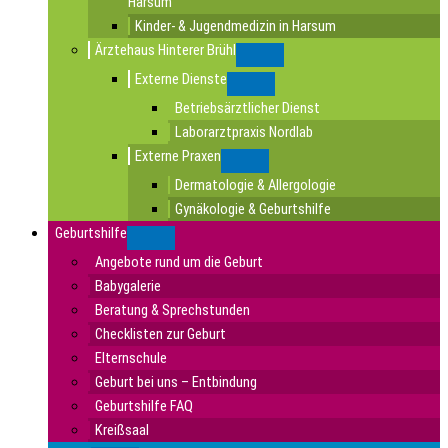
Harsum
Kinder- & Jugendmedizin in Harsum
Ärztehaus Hinterer Brühl
Submenu
Externe Dienste
Submenu
Betriebsärztlicher Dienst
Laborarztpraxis Nordlab
Externe Praxen
Submenu
Dermatologie & Allergologie
Gynäkologie & Geburtshilfe
Geburtshilfe
Submenu
Angebote rund um die Geburt
Babygalerie
Beratung & Sprechstunden
Checklisten zur Geburt
Elternschule
Geburt bei uns – Entbindung
Geburtshilfe FAQ
Kreißsaal