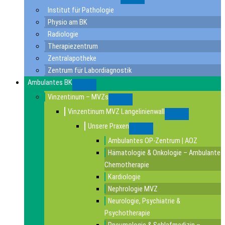
Submenu
Institut für Pathologie
Physio am BK
Radiologie
Therapiezentrum
Zentralapotheke
Zentrum für Labordiagnostik
Ambulantes BK
Submenu
Vinzentinum – MVZs
Submenu
Vinzentinum MVZ Langelinienwall
Submenu
Unsere Praxen
Submenu
Ambulantes OP-Zentrum | AOZ
Hämatologie & Onkologie – Ambulante
Chemotherapie
Kardiologie
Nephrologie MVZ
Neurologie, Psychiatrie &
Psychotherapie