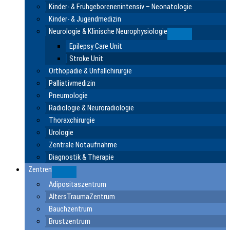
Kinder- & Frühgeborenenintensiv – Neonatologie
Kinder- & Jugendmedizin
Neurologie & Klinische Neurophysiologie
Submenu
Epilepsy Care Unit
Stroke Unit
Orthopädie & Unfallchirurgie
Palliativmedizin
Pneumologie
Radiologie & Neuroradiologie
Thoraxchirurgie
Urologie
Zentrale Notaufnahme
Diagnostik & Therapie
Zentren
Submenu
Adipositaszentrum
AltersTraumaZentrum
Bauchzentrum
Brustzentrum