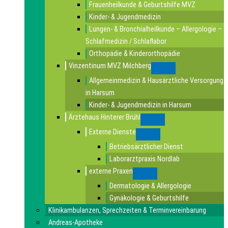
Frauenheilkunde & Geburtshilfe MVZ
Kinder- & Jugendmedizin
Lungen- & Bronchialheilkunde – Allergologie –
Schlafmedizin / Schlaflabor
Orthopädie & Kinderorthopädie
Vinzentinum MVZ Milchberg
Submenu
Allgemeinmedizin & Hausärztliche Versorgung
in Harsum
Kinder- & Jugendmedizin in Harsum
Ärztehaus Hinterer Brühl
Submenu
Externe Dienste
Submenu
Betriebsärztlicher Dienst
Laborarztpraxis Nordlab
externe Praxen
Submenu
Dermatologie & Allergologie
Gynäkologie & Geburtshilfe
Klinikambulanzen, Sprechzeiten & Terminvereinbarung
Andreas-Apotheke