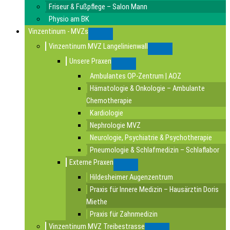
Friseur & Fußpflege – Salon Mann
Physio am BK
Vinzentinum - MVZs
Submenu
Vinzentinum MVZ Langelinienwall
Submenu
Unsere Praxen
Submenu
Ambulantes OP-Zentrum | AOZ
Hämatologie & Onkologie – Ambulante
Chemotherapie
Kardiologie
Nephrologie MVZ
Neurologie, Psychiatrie & Psychotherapie
Pneumologie & Schlafmedizin – Schlaflabor
Externe Praxen
Submenu
Hildesheimer Augenzentrum
Praxis für Innere Medizin – Hausärztin Doris
Miethe
Praxis für Zahnmedizin
Vinzentinum MVZ Treibestrasse