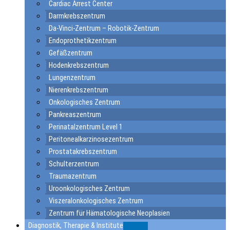
Cardiac Arrest Center
Darmkrebszentrum
Da-Vinci-Zentrum – Robotik-Zentrum
Endoprothetikzentrum
Gefäßzentrum
Hodenkrebszentrum
Lungenzentrum
Nierenkrebszentrum
Onkologisches Zentrum
Pankreaszentrum
Perinatalzentrum Level 1
Peritonealkarzinosezentrum
Prostatakrebszentrum
Schulterzentrum
Traumazentrum
Uroonkologisches Zentrum
Viszeralonkologisches Zentrum
Zentrum für Hämatologische Neoplasien
Diagnostik, Therapie & Institute