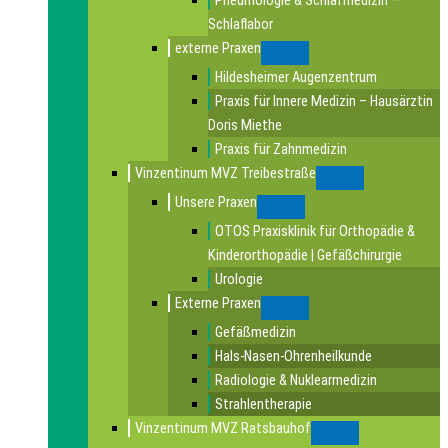
Pneumologie & Schlafmedizin –
Schlaflabor
externe Praxen
Submenu
Hildesheimer Augenzentrum
Praxis für Innere Medizin – Hausärztin
Doris Miethe
Praxis für Zahnmedizin
Vinzentinum MVZ Treibestraße
Submenu
Unsere Praxen
Submenu
OTOS Praxisklinik für Orthopädie &
Kinderorthopädie | Gefäßchirurgie
Urologie
Externe Praxen
Submenu
Gefäßmedizin
Hals-Nasen-Ohrenheilkunde
Radiologie & Nuklearmedizin
Strahlentherapie
Vinzentinum MVZ Ratsbauhof
Submenu