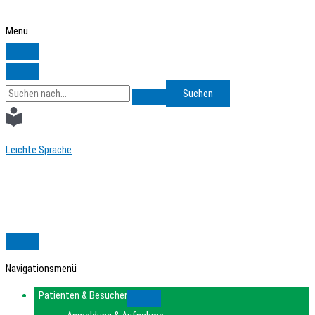
Zum
Inhalt
Menü
springen
Search
for:
Leichte Sprache
Navigationsmenü
Patienten & Besucher
Submenu