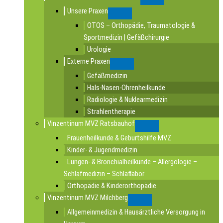
Submenu
Unsere Praxen
Submenu
OTOS – Orthopädie, Traumatologie &
Sportmedizin | Gefäßchirurgie
Urologie
Externe Praxen
Submenu
Gefäßmedizin
Hals-Nasen-Ohrenheilkunde
Radiologie & Nuklearmedizin
Strahlentherapie
Vinzentinum MVZ Ratsbauhof
Submenu
Frauenheilkunde & Geburtshilfe MVZ
Kinder- & Jugendmedizin
Lungen- & Bronchialheilkunde – Allergologie –
Schlafmedizin – Schlaflabor
Orthopädie & Kinderorthopädie
Vinzentinum MVZ Milchberg
Submenu
Allgemeinmedizin & Hausärztliche Versorgung in