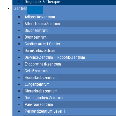
Diagnostik & Therapie
Zentren
Submenu
Adipositaszentrum
AltersTraumaZentrum
Bauchzentrum
Brustzentrum
Cardiac Arrest Center
Darmkrebszentrum
Da-Vinci-Zentrum – Robotik-Zentrum
Endoprothetikzentrum
Gefäßzentrum
Hodenkrebszentrum
Lungenzentrum
Nierenkrebszentrum
Onkologisches Zentrum
Pankreaszentrum
Perinatalzentrum Level 1