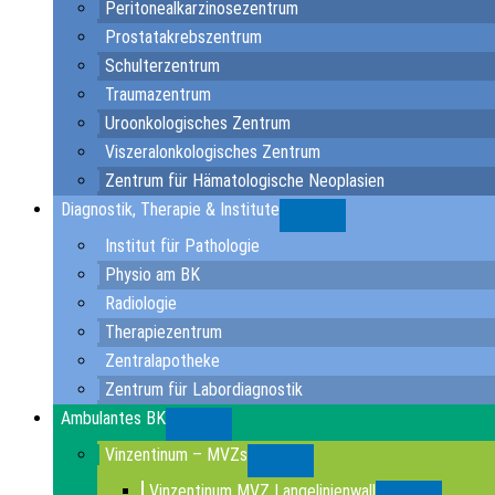
Peritonealkarzinosezentrum
Prostatakrebszentrum
Schulterzentrum
Traumazentrum
Uroonkologisches Zentrum
Viszeralonkologisches Zentrum
Zentrum für Hämatologische Neoplasien
Diagnostik, Therapie & Institute
Submenu
Institut für Pathologie
Physio am BK
Radiologie
Therapiezentrum
Zentralapotheke
Zentrum für Labordiagnostik
Ambulantes BK
Submenu
Vinzentinum – MVZs
Submenu
Vinzentinum MVZ Langelinienwall