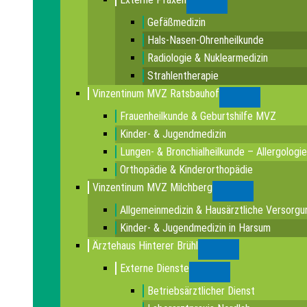
Submenu
Gefäßmedizin
Hals-Nasen-Ohrenheilkunde
Radiologie & Nuklearmedizin
Strahlentherapie
Vinzentinum MVZ Ratsbauhof
Submenu
Frauenheilkunde & Geburtshilfe MVZ
Kinder- & Jugendmedizin
Lungen- & Bronchialheilkunde – Allergologie
Orthopädie & Kinderorthopädie
Vinzentinum MVZ Milchberg
Submenu
Allgemeinmedizin & Hausärztliche Versorgu
Kinder- & Jugendmedizin in Harsum
Ärztehaus Hinterer Brühl
Submenu
Externe Dienste
Submenu
Betriebsärztlicher Dienst