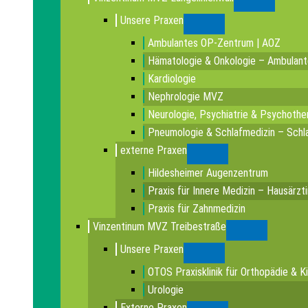
Submenu
Unsere Praxen
Submenu
Ambulantes OP-Zentrum | AOZ
Hämatologie & Onkologie – Ambulan
Kardiologie
Nephrologie MVZ
Neurologie, Psychiatrie & Psychothe
Pneumologie & Schlafmedizin – Schla
externe Praxen
Submenu
Hildesheimer Augenzentrum
Praxis für Innere Medizin – Hausärzt
Praxis für Zahnmedizin
Vinzentinum MVZ Treibestraße
Submenu
Unsere Praxen
Submenu
OTOS Praxisklinik für Orthopädie & K
Urologie
Externe Praxen