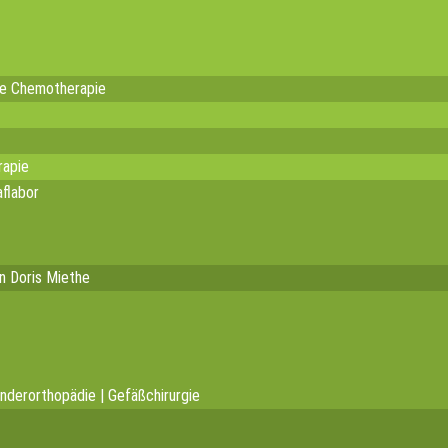
te Chemotherapie
rapie
flabor
in Doris Miethe
inderorthopädie | Gefäßchirurgie