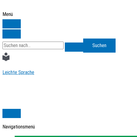
Zum
Inhalt
Menü
springen
Search
for:
Leichte Sprache
Navigationsmenü