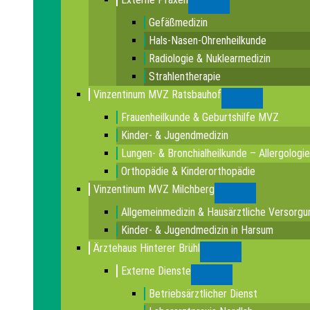
Submenu
Gefäßmedizin
Hals-Nasen-Ohrenheilkunde
Radiologie & Nuklearmedizin
Strahlentherapie
Vinzentinum MVZ Ratsbauhof
Submenu
Frauenheilkunde & Geburtshilfe MVZ
Kinder- & Jugendmedizin
Lungen- & Bronchialheilkunde – Allergologie
Orthopädie & Kinderorthopädie
Vinzentinum MVZ Milchberg
Submenu
Allgemeinmedizin & Hausärztliche Versorgu
Kinder- & Jugendmedizin in Harsum
Ärztehaus Hinterer Brühl
Submenu
Externe Dienste
Submenu
Betriebsärztlicher Dienst