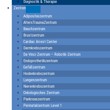
Diagnostik & Therapie
Zentren
Submenu
Adipositaszentrum
AltersTraumaZentrum
Bauchzentrum
Brustzentrum
Cardiac Arrest Center
Darmkrebszentrum
Da-Vinci-Zentrum – Robotik-Zentrum
Endoprothetikzentrum
Gefäßzentrum
Hodenkrebszentrum
Lungenzentrum
Nierenkrebszentrum
Onkologisches Zentrum
Pankreaszentrum
Perinatalzentrum Level 1