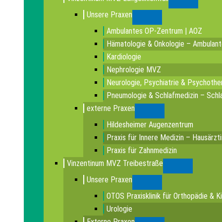
Submenu
Unsere Praxen
Submenu
Ambulantes OP-Zentrum | AOZ
Hämatologie & Onkologie – Ambulan
Kardiologie
Nephrologie MVZ
Neurologie, Psychiatrie & Psychothe
Pneumologie & Schlafmedizin – Schla
externe Praxen
Submenu
Hildesheimer Augenzentrum
Praxis für Innere Medizin – Hausärzt
Praxis für Zahnmedizin
Vinzentinum MVZ Treibestraße
Submenu
Unsere Praxen
Submenu
OTOS Praxisklinik für Orthopädie & K
Urologie
Externe Praxen