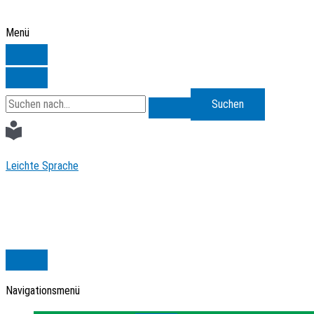
Zum
Inhalt
Menü
springen
Search
for:
Leichte Sprache
Navigationsmenü