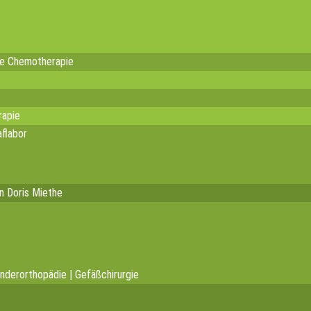
te Chemotherapie
rapie
flabor
in Doris Miethe
inderorthopädie | Gefäßchirurgie