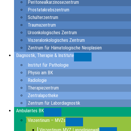
Peritonealkarzinosezentrum
Prostatakrebszentrum
Schulterzentrum
Traumazentrum
Uroonkologisches Zentrum
Viszeralonkologisches Zentrum
Zentrum für Hämatologische Neoplasien
Diagnostik, Therapie & Institute
Submenu
Institut für Pathologie
Physio am BK
Radiologie
Therapiezentrum
Zentralapotheke
Zentrum für Labordiagnostik
Ambulantes BK
Submenu
Vinzentinum – MVZs
Submenu
Vinzentinum MVZ Langelinienwall