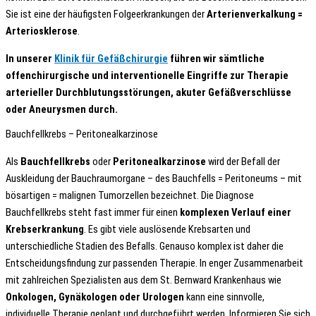
Sie ist eine der häufigsten Folgeerkrankungen der
Arterienverkalkung =
Arteriosklerose
.
In unserer
Klinik für Gefäßchirurgie
führen wir sämtliche
offenchirurgische und interventionelle Eingriffe zur Therapie
arterieller Durchblutungsstörungen, akuter Gefäßverschlüsse
oder Aneurysmen durch.
Bauchfellkrebs – Peritonealkarzinose
Als
Bauchfellkrebs
oder
Peritonealkarzinose
wird der Befall der
Auskleidung der Bauchraumorgane – des Bauchfells = Peritoneums – mit
bösartigen = malignen Tumorzellen bezeichnet. Die Diagnose
Bauchfellkrebs steht fast immer für einen
komplexen Verlauf einer
Krebserkrankung
. Es gibt viele auslösende Krebsarten und
unterschiedliche Stadien des Befalls. Genauso komplex ist daher die
Entscheidungsfindung zur passenden Therapie. In enger Zusammenarbeit
mit zahlreichen Spezialisten aus dem St. Bernward Krankenhaus wie
Onkologen, Gynäkologen oder Urologen
kann eine sinnvolle,
individuelle Therapie geplant und durchgeführt werden. Informieren Sie sich