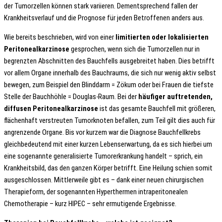
der Tumorzellen können stark variieren. Dementsprechend fallen der
Krankheitsverlauf und die Prognose für jeden Betroffenen anders aus.
Wie bereits beschrieben, wird von einer
limitierten oder lokalisierten
Peritonealkarzinose
gesprochen, wenn sich die Tumorzellen nur in
begrenzten Abschnitten des Bauchfells ausgebreitet haben. Dies betrifft
vor allem Organe innerhalb des Bauchraums, die sich nur wenig aktiv selbst
bewegen, zum Beispiel den Blinddarm = Zökum oder bei Frauen die tiefste
Stelle der Bauchhöhle = Douglas-Raum. Bei der
häufiger auftretenden,
diffusen Peritonealkarzinose
ist das gesamte Bauchfell mit größeren,
flächenhaft verstreuten Tumorknoten befallen, zum Teil gilt dies auch für
angrenzende Organe. Bis vor kurzem war die Diagnose Bauchfellkrebs
gleichbedeutend mit einer kurzen Lebenserwartung, da es sich hierbei um
eine sogenannte generalisierte Tumorerkrankung handelt – sprich, ein
Krankheitsbild, das den ganzen Körper betrifft. Eine Heilung schien somit
ausgeschlossen. Mittlerweile gibt es – dank einer neuen chirurgischen
Therapieform, der sogenannten Hyperthermen intraperitonealen
Chemotherapie – kurz HIPEC – sehr ermutigende Ergebnisse.