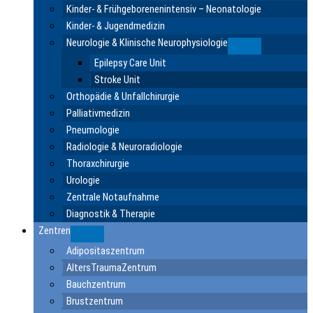
Kinder- & Frühgeborenenintensiv – Neonatologie
Kinder- & Jugendmedizin
Neurologie & Klinische Neurophysiologie
Submenu
Epilepsy Care Unit
Stroke Unit
Orthopädie & Unfallchirurgie
Palliativmedizin
Pneumologie
Radiologie & Neuroradiologie
Thoraxchirurgie
Urologie
Zentrale Notaufnahme
Diagnostik & Therapie
Zentren
Submenu
Adipositaszentrum
AltersTraumaZentrum
Bauchzentrum
Brustzentrum