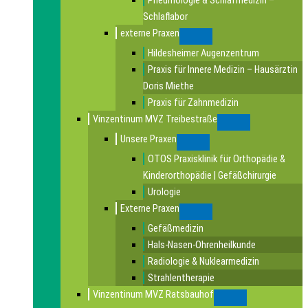
Pneumologie & Schlafmedizin –
Schlaflabor
externe Praxen
Submenu
Hildesheimer Augenzentrum
Praxis für Innere Medizin – Hausärztin
Doris Miethe
Praxis für Zahnmedizin
Vinzentinum MVZ Treibestraße
Submenu
Unsere Praxen
Submenu
OTOS Praxisklinik für Orthopädie &
Kinderorthopädie | Gefäßchirurgie
Urologie
Externe Praxen
Submenu
Gefäßmedizin
Hals-Nasen-Ohrenheilkunde
Radiologie & Nuklearmedizin
Strahlentherapie
Vinzentinum MVZ Ratsbauhof
Submenu