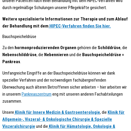
unserer Patienten nach einer Behandlung mit dem HIPEC-Verfahren wird
durch regelmäßige Schulungen unserer Pflegekräfte gesichert.
Weitere spezialisierte Informationen zur Therapie und zum Ablauf
der Behandlung mit dem
HIPEC-Verfahren finden Sie hier.
Bauchspeicheldrüse
Zu den
hormonproduzierenden
Organen
gehören die
Schilddrüse
, die
Nebenschilddrüse
, die
Nebennieren
und die
Bauchspeicheldrüse
=
Pankreas
.
Umfangreiche Eingriffe an der Bauchspeicheldrüse können wir dank
spezieller Verfahren und der notwendigen fachübergreifenden
Überwachung auch älteren Betroffenen sicher anbieten – hier arbeiten wir
in unserem
Pankreaszentrum
eng mit unseren anderen Fachabteilungen
zusammen.
Unsere
Klinik für Innere Medizin & Gastroenterologie
, die
Klinik für
Allgemein-, Viszeral- & Onkologische Chirurgie & Spezielle
Viszeralchirurgie
und die
Klinik für Hämatologie, Onkologie &