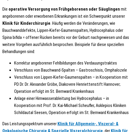
Die
operative Versorgung von Frühgeborenen oder Säuglingen
mit
angeborenen oder erworbenen Erkrankungen ist ein Schwerpunkt unserer
Klinik für Kinderchirurgie
. Häufig werden die Veränderungen, wie
Bauchwanddefekte, Lippen-Kiefer-Gaumenspalten, Hydrocephalus oder
Spina bifida = offener Rücken bereits vor der Geburt nachgewiesen und das
weitere Vorgehen ausführlich besprochen. Beispiele für diese speziellen
Behandlungen sind:
Korrektur angeborener Fehlbildungen des Verdauungstraktes
Verschluss von Bauchwand-Spalten – Gastroschisis, Omphalozele
Verschluss von Lippen-Kiefer-Gaumenspalten – in Kooperation mit
PD Dr. Dr. Alexander Gröbe, Diakovere Henriettenstift Hannover;
Operation erfolgt im St. Bernward Krankenhaus
Anlage einer Hirnwasserableitung bei Hydrocephalus – in
Kooperation mit Prof. Dr. Kai-Michael Scheufler, Asklepios Kliniken
Schildautal Seesen, Operation erfolgt im St. Bernward Krankenhaus
Das Leistungsspektrum unserer
Klinik für Allgemein-, Viszeral- &
Onkologische Chirurgie & Spezielle Viszeralchirurgie
, der
Klinik für