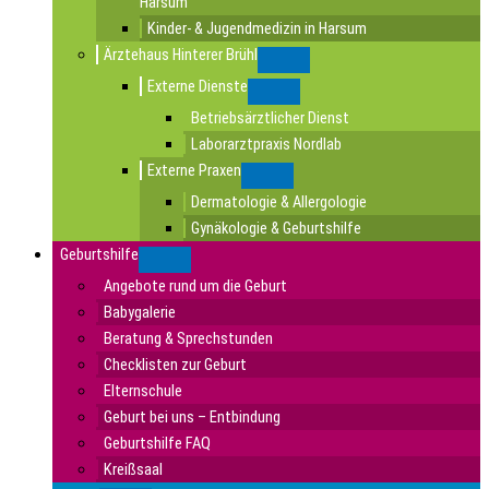
Harsum
Kinder- & Jugendmedizin in Harsum
Ärztehaus Hinterer Brühl
Submenu
Externe Dienste
Submenu
Betriebsärztlicher Dienst
Laborarztpraxis Nordlab
Externe Praxen
Submenu
Dermatologie & Allergologie
Gynäkologie & Geburtshilfe
Geburtshilfe
Submenu
Angebote rund um die Geburt
Babygalerie
Beratung & Sprechstunden
Checklisten zur Geburt
Elternschule
Geburt bei uns – Entbindung
Geburtshilfe FAQ
Kreißsaal