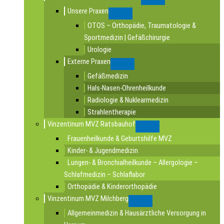
Submenu
Unsere Praxen
Submenu
OTOS – Orthopädie, Traumatologie &
Sportmedizin | Gefäßchirurgie
Urologie
Externe Praxen
Submenu
Gefäßmedizin
Hals-Nasen-Ohrenheilkunde
Radiologie & Nuklearmedizin
Strahlentherapie
Vinzentinum MVZ Ratsbauhof
Submenu
Frauenheilkunde & Geburtshilfe MVZ
Kinder- & Jugendmedizin
Lungen- & Bronchialheilkunde – Allergologie –
Schlafmedizin – Schlaflabor
Orthopädie & Kinderorthopädie
Vinzentinum MVZ Milchberg
Submenu
Allgemeinmedizin & Hausärztliche Versorgung in