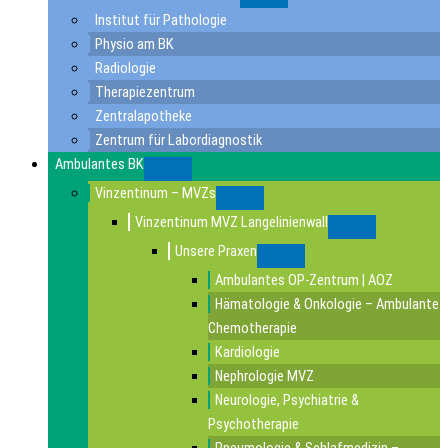
Submenu
Institut für Pathologie
Physio am BK
Radiologie
Therapiezentrum
Zentralapotheke
Zentrum für Labordiagnostik
Ambulantes BK
Submenu
Vinzentinum – MVZs
Submenu
Vinzentinum MVZ Langelinienwall
Submenu
Unsere Praxen
Submenu
Ambulantes OP-Zentrum | AOZ
Hämatologie & Onkologie – Ambulante
Chemotherapie
Kardiologie
Nephrologie MVZ
Neurologie, Psychiatrie &
Psychotherapie