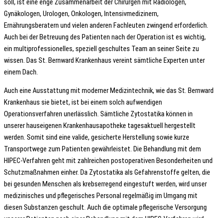
soll, ist eine enge Zusammenarbeit der Chirurgen mit Radiologen,
Gynäkologen, Urologen, Onkologen, Intensivmedizinern,
Ernährungsberatern und vielen anderen Fachleuten zwingend erforderlich.
Auch bei der Betreuung des Patienten nach der Operation ist es wichtig,
ein multiprofessionelles, speziell geschultes Team an seiner Seite zu
wissen. Das St. Bernward Krankenhaus vereint sämtliche Experten unter
einem Dach.
Auch eine Ausstattung mit moderner Medizintechnik, wie das St. Bernward
Krankenhaus sie bietet, ist bei einem solch aufwendigen
Operationsverfahren unerlässlich. Sämtliche Zytostatika können in
unserer hauseigenen Krankenhausapotheke tagesaktuell hergestellt
werden. Somit sind eine valide, gesicherte Herstellung sowie kurze
Transportwege zum Patienten gewährleistet. Die Behandlung mit dem
HIPEC-Verfahren geht mit zahlreichen postoperativen Besonderheiten und
Schutzmaßnahmen einher. Da Zytostatika als Gefahrenstoffe gelten, die
bei gesunden Menschen als krebserregend eingestuft werden, wird unser
medizinisches und pflegerisches Personal regelmäßig im Umgang mit
diesen Substanzen geschult. Auch die optimale pflegerische Versorgung