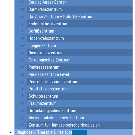
Cardiac Arrest Center
Darmkrebszentrum
Da-Vinci-Zentrum – Robotik-Zentrum
Endoprothetikzentrum
Gefäßzentrum
Hodenkrebszentrum
Lungenzentrum
Nierenkrebszentrum
Onkologisches Zentrum
Pankreaszentrum
Perinatalzentrum Level 1
Peritonealkarzinosezentrum
Prostatakrebszentrum
Schulterzentrum
Traumazentrum
Uroonkologisches Zentrum
Viszeralonkologisches Zentrum
Zentrum für Hämatologische Neoplasien
Diagnostik, Therapie & Institute