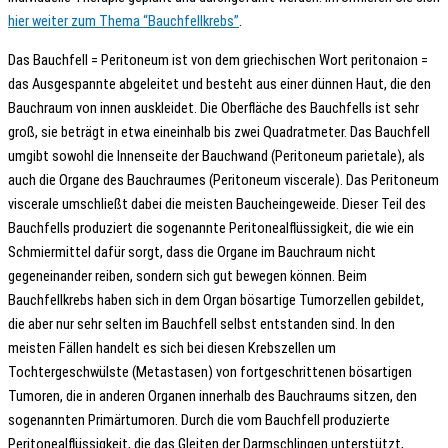
hier weiter zum Thema “Bauchfellkrebs”
.
Das Bauchfell = Peritoneum ist von dem griechischen Wort peritonaion =
das Ausgespannte abgeleitet und besteht aus einer dünnen Haut, die den
Bauchraum von innen auskleidet. Die Oberfläche des Bauchfells ist sehr
groß, sie beträgt in etwa eineinhalb bis zwei Quadratmeter. Das Bauchfell
umgibt sowohl die Innenseite der Bauchwand (Peritoneum parietale), als
auch die Organe des Bauchraumes (Peritoneum viscerale). Das Peritoneum
viscerale umschließt dabei die meisten Baucheingeweide. Dieser Teil des
Bauchfells produziert die sogenannte Peritonealflüssigkeit, die wie ein
Schmiermittel dafür sorgt, dass die Organe im Bauchraum nicht
gegeneinander reiben, sondern sich gut bewegen können. Beim
Bauchfellkrebs haben sich in dem Organ bösartige Tumorzellen gebildet,
die aber nur sehr selten im Bauchfell selbst entstanden sind. In den
meisten Fällen handelt es sich bei diesen Krebszellen um
Tochtergeschwülste (Metastasen) von fortgeschrittenen bösartigen
Tumoren, die in anderen Organen innerhalb des Bauchraums sitzen, den
sogenannten Primärtumoren. Durch die vom Bauchfell produzierte
Peritonealflüssigkeit, die das Gleiten der Darmschlingen unterstützt,