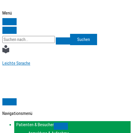
Zum
Inhalt
Menü
springen
Search
for:
Leichte Sprache
Navigationsmenü
Patienten & Besucher
Submenu