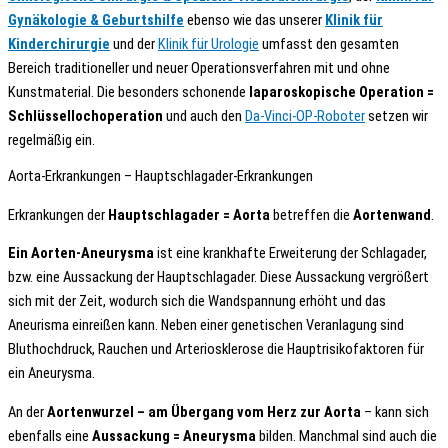
Gynäkologie & Geburtshilfe
ebenso wie das unserer
Klinik für
Kinderchirurgie
und der
Klinik für Urologie
umfasst den gesamten
Bereich traditioneller und neuer Operationsverfahren mit und ohne
Kunstmaterial. Die besonders schonende
laparoskopische Operation =
Schlüssellochoperation
und auch den
Da-Vinci-OP-Roboter
setzen wir
regelmäßig ein.
Aorta-Erkrankungen – Hauptschlagader-Erkrankungen
Erkrankungen der
Hauptschlagader = Aorta
betreffen die
Aortenwand
.
Ein Aorten-Aneurysma
ist eine krankhafte Erweiterung der Schlagader,
bzw. eine Aussackung der Hauptschlagader. Diese Aussackung vergrößert
sich mit der Zeit, wodurch sich die Wandspannung erhöht und das
Aneurisma einreißen kann. Neben einer genetischen Veranlagung sind
Bluthochdruck, Rauchen und Arteriosklerose die Hauptrisikofaktoren für
ein Aneurysma.
An der
Aortenwurzel – am Übergang vom Herz zur Aorta
– kann sich
ebenfalls eine
Aussackung = Aneurysma
bilden. Manchmal sind auch die