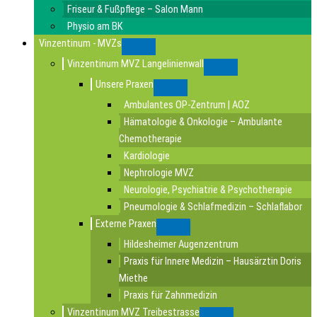
Friseur & Fußpflege – Salon Mann
Physio am BK
Vinzentinum - MVZs
Submenu
Vinzentinum MVZ Langelinienwall
Submenu
Unsere Praxen
Submenu
Ambulantes OP-Zentrum | AOZ
Hämatologie & Onkologie – Ambulante
Chemotherapie
Kardiologie
Nephrologie MVZ
Neurologie, Psychiatrie & Psychotherapie
Pneumologie & Schlafmedizin – Schlaflabor
Externe Praxen
Submenu
Hildesheimer Augenzentrum
Praxis für Innere Medizin – Hausärztin Doris
Miethe
Praxis für Zahnmedizin
Vinzentinum MVZ Treibestrasse