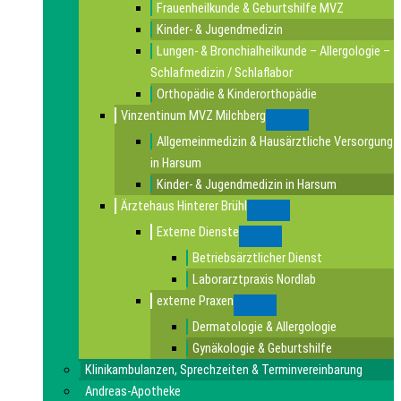
Frauenheilkunde & Geburtshilfe MVZ
Kinder- & Jugendmedizin
Lungen- & Bronchialheilkunde – Allergologie –
Schlafmedizin / Schlaflabor
Orthopädie & Kinderorthopädie
Vinzentinum MVZ Milchberg
Submenu
Allgemeinmedizin & Hausärztliche Versorgung
in Harsum
Kinder- & Jugendmedizin in Harsum
Ärztehaus Hinterer Brühl
Submenu
Externe Dienste
Submenu
Betriebsärztlicher Dienst
Laborarztpraxis Nordlab
externe Praxen
Submenu
Dermatologie & Allergologie
Gynäkologie & Geburtshilfe
Klinikambulanzen, Sprechzeiten & Terminvereinbarung
Andreas-Apotheke