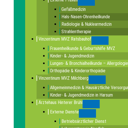
Submenu
Gefäßmedizin
Hals-Nasen-Ohrenheilkunde
Radiologie & Nuklearmedizin
Strahlentherapie
Vinzentinum MVZ Ratsbauhof
Submenu
Frauenheilkunde & Geburtshilfe MVZ
Kinder- & Jugendmedizin
Lungen- & Bronchialheilkunde – Allergologie
Orthopädie & Kinderorthopädie
Vinzentinum MVZ Milchberg
Submenu
Allgemeinmedizin & Hausärztliche Versorgu
Kinder- & Jugendmedizin in Harsum
Ärztehaus Hinterer Brühl
Submenu
Externe Dienste
Submenu
Betriebsärztlicher Dienst