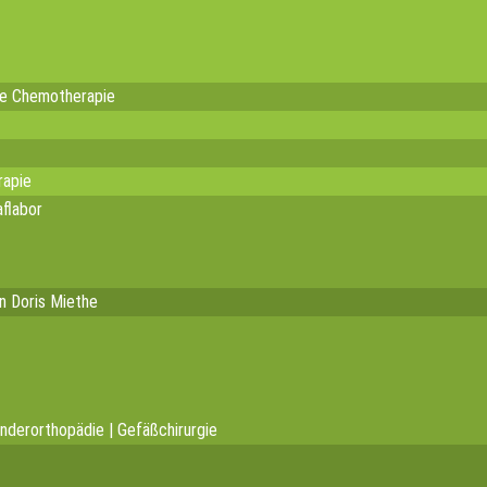
te Chemotherapie
rapie
flabor
in Doris Miethe
inderorthopädie | Gefäßchirurgie