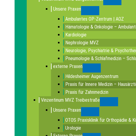
Submenu
Unsere Praxen
Submenu
Ambulantes OP-Zentrum | AOZ
Hämatologie & Onkologie – Ambulan
Kardiologie
Nephrologie MVZ
Neurologie, Psychiatrie & Psychothe
Pneumologie & Schlafmedizin – Schla
externe Praxen
Submenu
Hildesheimer Augenzentrum
Praxis für Innere Medizin – Hausärzt
Praxis für Zahnmedizin
Vinzentinum MVZ Treibestraße
Submenu
Unsere Praxen
Submenu
OTOS Praxisklinik für Orthopädie & K
Urologie
Externe Praxen