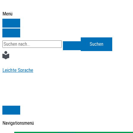
Zum
Inhalt
Menü
springen
Search
for:
Leichte Sprache
Navigationsmenü