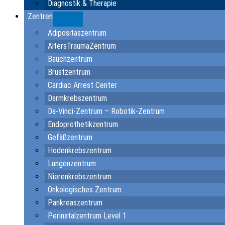
Diagnostik & Therapie
Zentren
Submenu
Adipositaszentrum
AltersTraumaZentrum
Bauchzentrum
Brustzentrum
Cardiac Arrest Center
Darmkrebszentrum
Da-Vinci-Zentrum – Robotik-Zentrum
Endoprothetikzentrum
Gefäßzentrum
Hodenkrebszentrum
Lungenzentrum
Nierenkrebszentrum
Onkologisches Zentrum
Pankreaszentrum
Perinatalzentrum Level 1