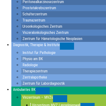
Peritonealkarzinosezentrum
Prostatakrebszentrum
Schulterzentrum
Traumazentrum
Uroonkologisches Zentrum
Viszeralonkologisches Zentrum
Zentrum für Hämatologische Neoplasien
Diagnostik, Therapie & Institute
Submenu
Institut für Pathologie
Physio am BK
Radiologie
Therapiezentrum
Zentralapotheke
Zentrum für Labordiagnostik
Ambulantes BK
Submenu
Vinzentinum – MVZs
Submenu
Vinzentinum MVZ Langelinienwall