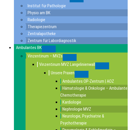
Submenu
Institut für Pathologie
Physio am BK
Radiologie
Therapiezentrum
Zentralapotheke
Zentrum für Labordiagnostik
Ambulantes BK
Submenu
Vinzentinum – MVZs
Submenu
Vinzentinum MVZ Langelinienwall
Submenu
Unsere Praxen
Submenu
Ambulantes OP-Zentrum | AOZ
Hämatologie & Onkologie – Ambulante
Chemotherapie
Kardiologie
Nephrologie MVZ
Neurologie, Psychiatrie &
Psychotherapie