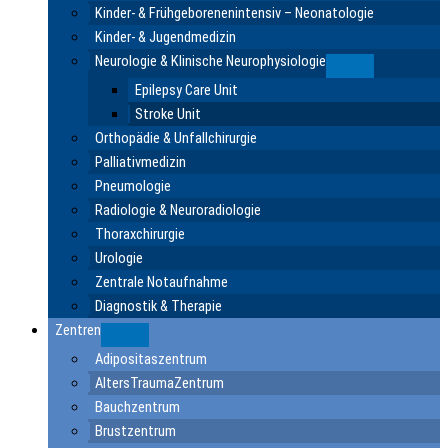
Kinder- & Frühgeborenenintensiv – Neonatologie
Kinder- & Jugendmedizin
Neurologie & Klinische Neurophysiologie
Submenu
Epilepsy Care Unit
Stroke Unit
Orthopädie & Unfallchirurgie
Palliativmedizin
Pneumologie
Radiologie & Neuroradiologie
Thoraxchirurgie
Urologie
Zentrale Notaufnahme
Diagnostik & Therapie
Zentren
Submenu
Adipositaszentrum
AltersTraumaZentrum
Bauchzentrum
Brustzentrum