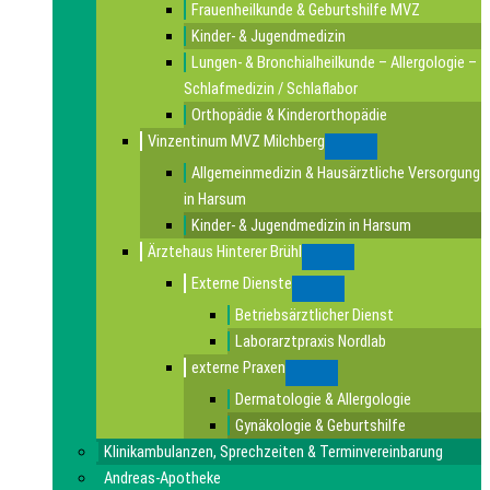
Frauenheilkunde & Geburtshilfe MVZ
Kinder- & Jugendmedizin
Lungen- & Bronchialheilkunde – Allergologie –
Schlafmedizin / Schlaflabor
Orthopädie & Kinderorthopädie
Vinzentinum MVZ Milchberg
Submenu
Allgemeinmedizin & Hausärztliche Versorgung
in Harsum
Kinder- & Jugendmedizin in Harsum
Ärztehaus Hinterer Brühl
Submenu
Externe Dienste
Submenu
Betriebsärztlicher Dienst
Laborarztpraxis Nordlab
externe Praxen
Submenu
Dermatologie & Allergologie
Gynäkologie & Geburtshilfe
Klinikambulanzen, Sprechzeiten & Terminvereinbarung
Andreas-Apotheke