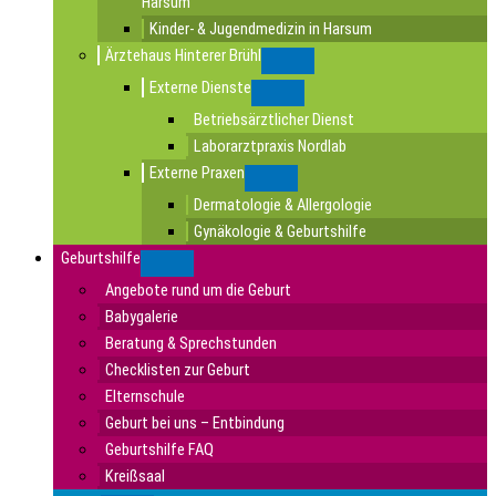
Harsum
Kinder- & Jugendmedizin in Harsum
Ärztehaus Hinterer Brühl
Submenu
Externe Dienste
Submenu
Betriebsärztlicher Dienst
Laborarztpraxis Nordlab
Externe Praxen
Submenu
Dermatologie & Allergologie
Gynäkologie & Geburtshilfe
Geburtshilfe
Submenu
Angebote rund um die Geburt
Babygalerie
Beratung & Sprechstunden
Checklisten zur Geburt
Elternschule
Geburt bei uns – Entbindung
Geburtshilfe FAQ
Kreißsaal