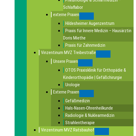
Pneumologie & Schlafmedizin –
Schlaflabor
externe Praxen
Submenu
Hildesheimer Augenzentrum
Praxis für Innere Medizin – Hausärztin
Doris Miethe
Praxis für Zahnmedizin
Vinzentinum MVZ Treibestraße
Submenu
Unsere Praxen
Submenu
OTOS Praxisklinik für Orthopädie &
Kinderorthopädie | Gefäßchirurgie
Urologie
Externe Praxen
Submenu
Gefäßmedizin
Hals-Nasen-Ohrenheilkunde
Radiologie & Nuklearmedizin
Strahlentherapie
Vinzentinum MVZ Ratsbauhof
Submenu