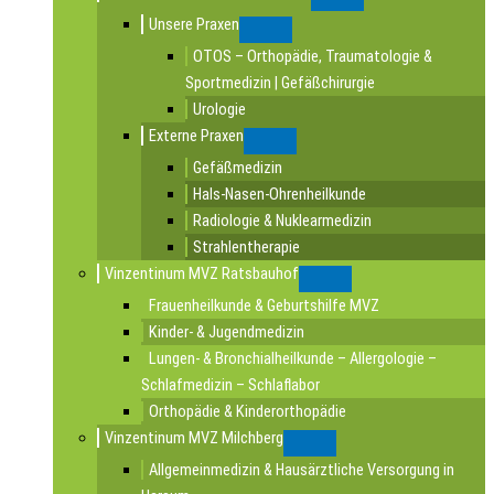
Submenu
Unsere Praxen
Submenu
OTOS – Orthopädie, Traumatologie &
Sportmedizin | Gefäßchirurgie
Urologie
Externe Praxen
Submenu
Gefäßmedizin
Hals-Nasen-Ohrenheilkunde
Radiologie & Nuklearmedizin
Strahlentherapie
Vinzentinum MVZ Ratsbauhof
Submenu
Frauenheilkunde & Geburtshilfe MVZ
Kinder- & Jugendmedizin
Lungen- & Bronchialheilkunde – Allergologie –
Schlafmedizin – Schlaflabor
Orthopädie & Kinderorthopädie
Vinzentinum MVZ Milchberg
Submenu
Allgemeinmedizin & Hausärztliche Versorgung in