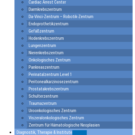
Cardiac Arrest Center
Darmkrebszentrum
Da-Vinci-Zentrum – Robotik-Zentrum
Endoprothetikzentrum
Gefäßzentrum
Hodenkrebszentrum
Lungenzentrum
Nierenkrebszentrum
Onkologisches Zentrum
Pankreaszentrum
Perinatalzentrum Level 1
Peritonealkarzinosezentrum
Prostatakrebszentrum
Schulterzentrum
Traumazentrum
Uroonkologisches Zentrum
Viszeralonkologisches Zentrum
Zentrum für Hämatologische Neoplasien
Diagnostik, Therapie & Institute