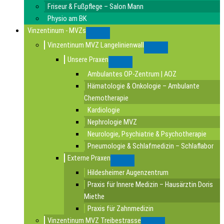
Friseur & Fußpflege – Salon Mann
Physio am BK
Vinzentinum - MVZs
Submenu
Vinzentinum MVZ Langelinienwall
Submenu
Unsere Praxen
Submenu
Ambulantes OP-Zentrum | AOZ
Hämatologie & Onkologie – Ambulante
Chemotherapie
Kardiologie
Nephrologie MVZ
Neurologie, Psychiatrie & Psychotherapie
Pneumologie & Schlafmedizin – Schlaflabor
Externe Praxen
Submenu
Hildesheimer Augenzentrum
Praxis für Innere Medizin – Hausärztin Doris
Miethe
Praxis für Zahnmedizin
Vinzentinum MVZ Treibestrasse