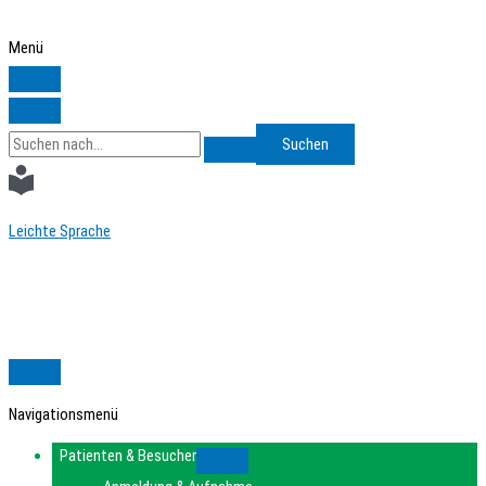
Zum
Inhalt
Menü
springen
Search
for:
Leichte Sprache
Navigationsmenü
Patienten & Besucher
Submenu